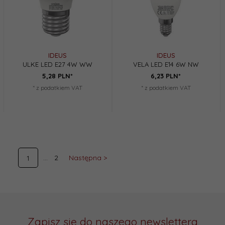
IDEUS
IDEUS
ULKE LED E27 4W WW
VELA LED E14 6W NW
5,
28
PLN*
6,
23
PLN*
* z podatkiem VAT
* z podatkiem VAT
2
Następna >
1
Zapisz się do naszego newslettera