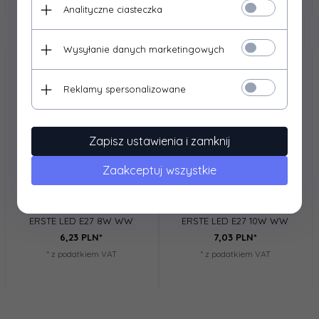
Analityczne ciasteczka
Wysyłanie danych marketingowych
Reklamy spersonalizowane
Zapisz ustawienia i zamknij
Zaakceptuj wszystkie
IDEUS
IDEUS
ERSTE LED E27 8W WW
ERSTE LED E27 10W WW
6,
23
PLN*
7,
03
PLN*
* z podatkiem VAT
* z podatkiem VAT