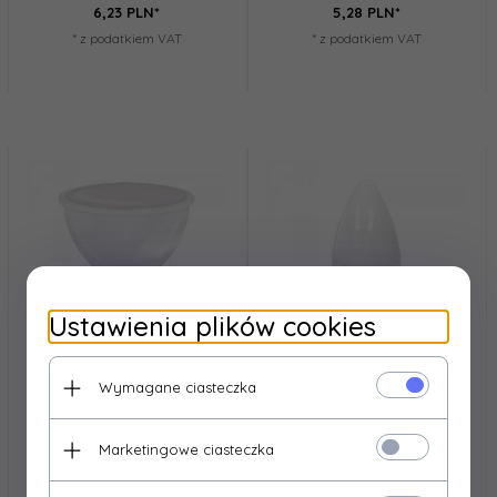
6,
23
PLN*
5,
28
PLN*
* z podatkiem VAT
* z podatkiem VAT
Ustawienia plików cookies
Wymagane ciasteczka
IDEUS
IDEUS
LARA LED GU10 8W WW
VELA LED E14 8W NW
7,
12
PLN*
7,
12
PLN*
Marketingowe ciasteczka
* z podatkiem VAT
* z podatkiem VAT