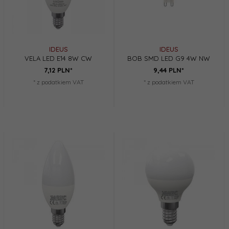
IDEUS
IDEUS
VELA LED E14 8W CW
BOB SMD LED G9 4W NW
7,
12
PLN*
9,
44
PLN*
* z podatkiem VAT
* z podatkiem VAT