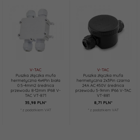
V-TAC
V-TAC
Puszka złączka mufa
Puszka złączka mufa
hermetyczna 4x4Pin biała
hermetyczna 2x3Pin czarna
0.5-4mm2 średnica
24A AC:450V średnica
przewodu 8-12mm IP68 V-
przewodu 5-9mm IP66 V-TAC
TAC VT-871
VT-881
35,
98
PLN*
8,
71
PLN*
* z podatkiem VAT
* z podatkiem VAT