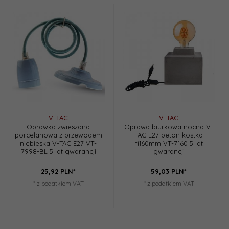
V-TAC
V-TAC
Oprawka zwieszana
Oprawa biurkowa nocna V-
porcelanowa z przewodem
TAC E27 beton kostka
niebieska V-TAC E27 VT-
fi160mm VT-7160 5 lat
7998-BL 5 lat gwarancji
gwarancji
25,
92
PLN*
59,
03
PLN*
* z podatkiem VAT
* z podatkiem VAT