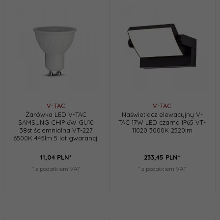
V-TAC
V-TAC
Żarówka LED V-TAC
Naświetlacz elewacyjny V-
SAMSUNG CHIP 6W GU10
TAC 17W LED czarna IP65 VT-
38st ściemnialna VT-227
11020 3000K 2520lm
6500K 445lm 5 lat gwarancji
11,
04
PLN*
233,
45
PLN*
* z podatkiem VAT
* z podatkiem VAT