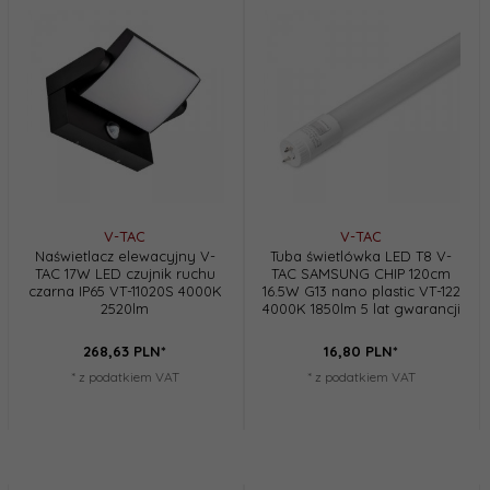
V-TAC
V-TAC
Naświetlacz elewacyjny V-
Tuba świetlówka LED T8 V-
TAC 17W LED czujnik ruchu
TAC SAMSUNG CHIP 120cm
czarna IP65 VT-11020S 4000K
16.5W G13 nano plastic VT-122
2520lm
4000K 1850lm 5 lat gwarancji
268,
63
PLN*
16,
80
PLN*
* z podatkiem VAT
* z podatkiem VAT