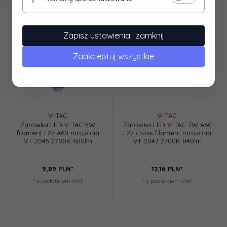
Zapisz ustawienia i zamknij
Zaakceptuj wszystkie
V-TAC
V-TAC
Żarówka LED V-TAC 5W
Żarówka LED V-TAC 7W A60
filament E27 A60 mrożona
E27 cross filament mrożona
VT-2045 2700K 600lm
VT-2047 2700K 840lm
9,
89
PLN*
12,
16
PLN*
* z podatkiem VAT
* z podatkiem VAT