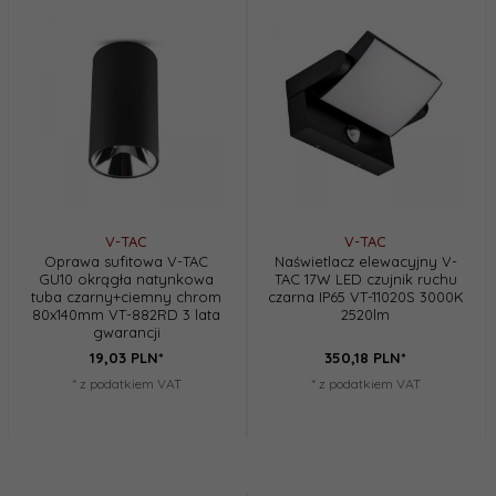
V-TAC
V-TAC
Oprawa sufitowa V-TAC
Naświetlacz elewacyjny V-
GU10 okrągła natynkowa
TAC 17W LED czujnik ruchu
tuba czarny+ciemny chrom
czarna IP65 VT-11020S 3000K
80x140mm VT-882RD 3 lata
2520lm
gwarancji
19,
03
PLN*
350,
18
PLN*
* z podatkiem VAT
* z podatkiem VAT