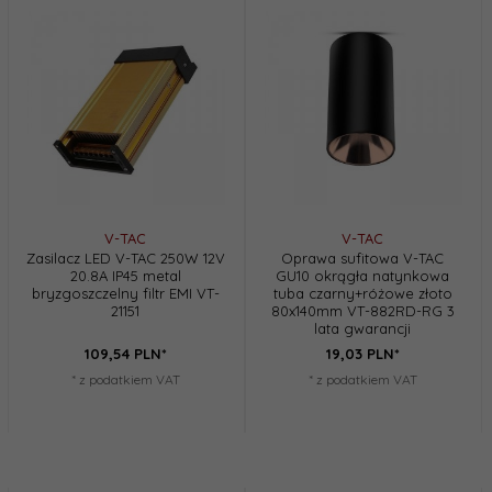
V-TAC
V-TAC
Zasilacz LED V-TAC 250W 12V
Oprawa sufitowa V-TAC
20.8A IP45 metal
GU10 okrągła natynkowa
bryzgoszczelny filtr EMI VT-
tuba czarny+różowe złoto
21151
80x140mm VT-882RD-RG 3
lata gwarancji
109,
54
PLN*
19,
03
PLN*
* z podatkiem VAT
* z podatkiem VAT