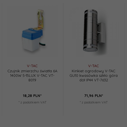
V-TAC
V-TAC
Czujnik zmierzchu światła 6A
Kinkiet ogrodowy V-TAC
1400W 5-15LUX V-TAC VT-
GU10 kwasówka szkło góra
8019
dół IP44 VT-7632
18,
28
PLN*
71,
96
PLN*
* z podatkiem VAT
* z podatkiem VAT