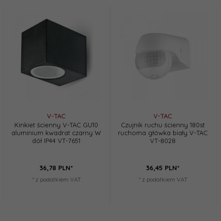
V-TAC
V-TAC
Kinkiet ścienny V-TAC GU10
Czujnik ruchu ścienny 180st
aluminium kwadrat czarny W
ruchoma główka biały V-TAC
dół IP44 VT-7651
VT-8028
36,
78
PLN*
36,
45
PLN*
* z podatkiem VAT
* z podatkiem VAT