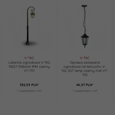
V-TAC
V-TAC
Latarnia ogrodowa V-TAC
Oprawa zwieszana
1XE27 1365mm IP44 czarny
ogrodowa na łańcuchu V-
VT-737
TAC E27 lamp czarny mat VT-
752
332,
59
PLN*
46,
37
PLN*
* z podatkiem VAT
* z podatkiem VAT