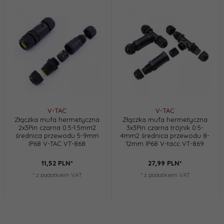
V-TAC
V-TAC
Złączka mufa hermetyczna
Złączka mufa hermetyczna
2x3Pin czarna 0.5-1.5mm2
3x3Pin czarna trójnik 0.5-
średnica przewodu 5-9mm
4mm2 średnica przewodu 8-
IP68 V-TAC VT-868
12mm IP68 V-tacc VT-869
11,
52
PLN*
27,
99
PLN*
* z podatkiem VAT
* z podatkiem VAT