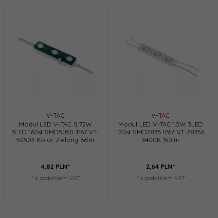
V-TAC
V-TAC
Moduł LED V-TAC 0,72W
Moduł LED V-TAC 1.5W 3LED
3LED 160st SMD5050 IP67 VT-
120st SMD2835 IP67 VT-28356
50503 Kolor Zielony 66lm
6400K 150lm
4,
82
PLN*
2,
64
PLN*
* z podatkiem VAT
* z podatkiem VAT