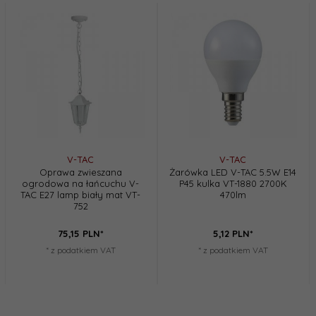
V-TAC
V-TAC
Oprawa zwieszana
Żarówka LED V-TAC 5.5W E14
ogrodowa na łańcuchu V-
P45 kulka VT-1880 2700K
TAC E27 lamp biały mat VT-
470lm
752
75,
15
PLN*
5,
12
PLN*
* z podatkiem VAT
* z podatkiem VAT