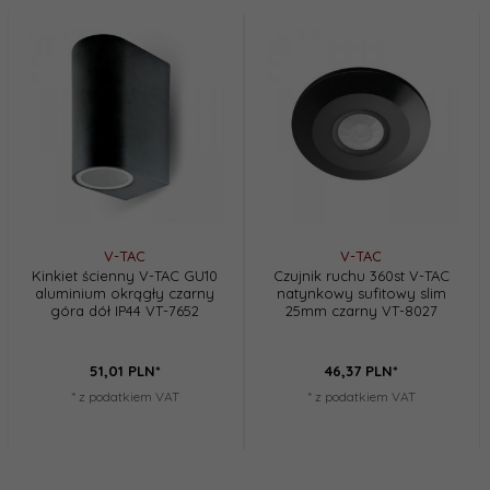
V-TAC
V-TAC
Kinkiet ścienny V-TAC GU10
Czujnik ruchu 360st V-TAC
aluminium okrągły czarny
natynkowy sufitowy slim
góra dół IP44 VT-7652
25mm czarny VT-8027
51,
01
PLN*
46,
37
PLN*
* z podatkiem VAT
* z podatkiem VAT