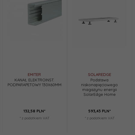
EMITER
SOLAREDGE
KANAŁ ELEKTROINST.
Podstawa
PODPARAPETOWY 130X60MM
niskonapięciowego
magazynu energii
SolarEdge Home
132,
58
PLN*
593,
43
PLN*
* z podatkiem VAT
* z podatkiem VAT