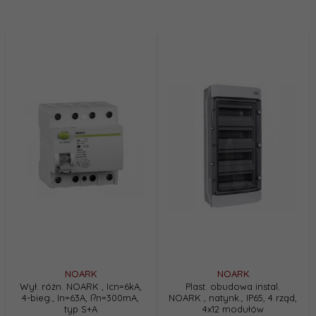
NOARK
NOARK
Wył. różn. NOARK , Icn=6kA,
Plast. obudowa instal.
4-bieg., In=63A, I?n=300mA,
NOARK , natynk., IP65, 4 rząd,
typ S+A
4x12 modułów