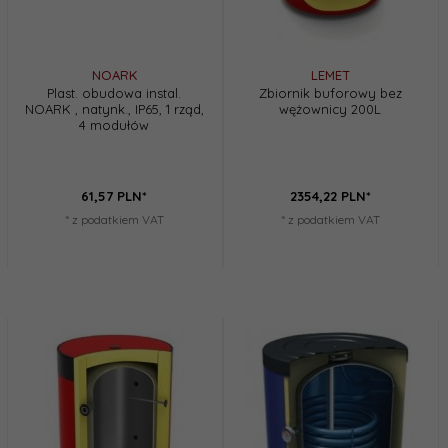
NOARK
LEMET
Plast. obudowa instal.
Zbiornik buforowy bez
NOARK , natynk., IP65, 1 rząd,
wężownicy 200L
4 modułów
61,
57
PLN*
2354,
22
PLN*
* z podatkiem VAT
* z podatkiem VAT