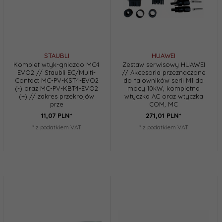
STAUBLI
HUAWEI
Komplet wtyk-gniazdo MC4
Zestaw serwisowy HUAWEI
EVO2 // Staubli EC/Multi-
// Akcesoria przeznaczone
Contact MC-PV-KST4-EVO2
do falowników serii M1 do
(-) oraz MC-PV-KBT4-EVO2
mocy 10kW, kompletna
(+) // zakres przekrojów
wtyczka AC oraz wtyczka
prze
COM, MC
11,
07
PLN*
271,
01
PLN*
* z podatkiem VAT
* z podatkiem VAT