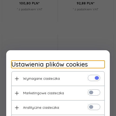
100,
80
PLN*
92,
88
PLN*
* z podatkiem VAT
* z podatkiem VAT
Ustawienia plików cookies
Wymagane ciasteczka
Marketingowe ciasteczka
Analityczne ciasteczka