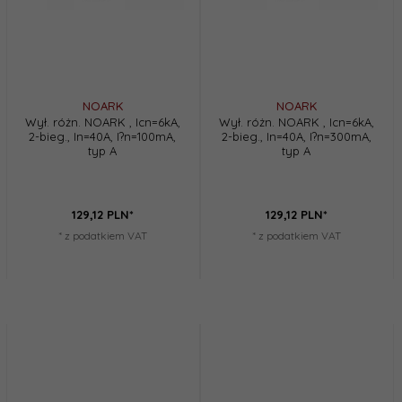
NOARK
NOARK
Wył. różn. NOARK , Icn=6kA,
Wył. różn. NOARK , Icn=6kA,
2-bieg., In=40A, I?n=100mA,
2-bieg., In=40A, I?n=300mA,
typ A
typ A
129,
12
PLN*
129,
12
PLN*
* z podatkiem VAT
* z podatkiem VAT