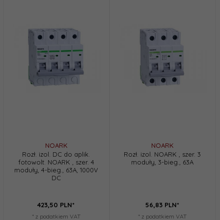
NOARK
NOARK
Rozł. izol. DC do aplik.
Rozł. izol. NOARK , szer. 3
fotowolt. NOARK , szer. 4
moduły, 3-bieg., 63A
moduły, 4-bieg., 63A, 1000V
DC
423,
50
PLN*
56,
83
PLN*
* z podatkiem VAT
* z podatkiem VAT