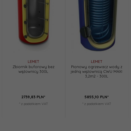
LEMET
LEMET
Zbiornik buforowy bez
Pionowy ogrzewacz wody z
wężownicy 300L
jedną wężownicą CWU MAXI
3,2m2 - 300L
2739,
83
PLN*
5855,
10
PLN*
* z podatkiem VAT
* z podatkiem VAT