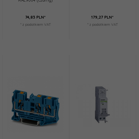
RAL9004 (czarny)
74,
83
PLN*
179,
27
PLN*
* z podatkiem VAT
* z podatkiem VAT