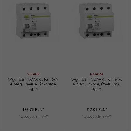
NOARK
NOARK
Wył. różn. NOARK , Icn=6kA,
Wył. różn. NOARK , Icn=6kA,
4-bieg., In=40A, I?n=30mA,
4-bieg., In=63A, I?n=100mA,
typ A
typ A
177,
75
PLN*
217,
01
PLN*
* z podatkiem VAT
* z podatkiem VAT