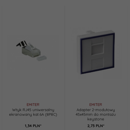
EMITER
EMITER
Wtyk RJ45 uniwersalny
Adapter 2-modułowy
ekranowany kat.6A (8P8C)
45x45mm do montażu
keystone
1,
34
PLN*
2,
73
PLN*