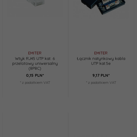
EMITER
EMITER
Wtyk RJ45 UTP kat. 6
Łącznik natynkowy kabla
przelotowy uniwersalny
UTP kat.5e
(8P8C)
0,
15
PLN*
9,
17
PLN*
* z podatkiem VAT
* z podatkiem VAT