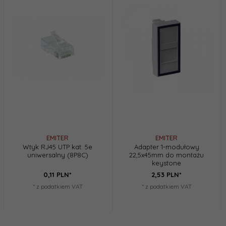
EMITER
EMITER
Wtyk RJ45 UTP kat. 5e
Adapter 1-modułowy
uniwersalny (8P8C)
22,5x45mm do montażu
keystone
0,
11
PLN*
2,
53
PLN*
* z podatkiem VAT
* z podatkiem VAT