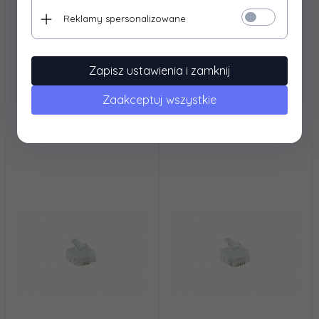
Wtyk RJ45 STP kat. 6
Zaślepka 1-modułowa
Reklamy spersonalizowane
przelotowy uniwersalny
22,5x45mm
(8P8C)
0,
34
PLN*
1,
00
PLN*
* z podatkiem VAT
* z podatkiem VAT
Zapisz ustawienia i zamknij
Zaakceptuj wszystkie