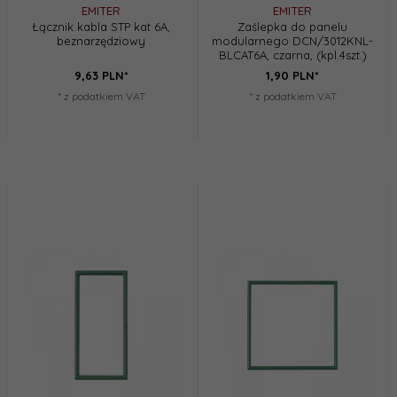
EMITER
EMITER
Łącznik kabla STP kat 6A,
Zaślepka do panelu
beznarzędziowy
modularnego DCN/3012KNL-
BLCAT6A, czarna, (kpl.4szt.)
9,
63
PLN*
1,
90
PLN*
* z podatkiem VAT
* z podatkiem VAT