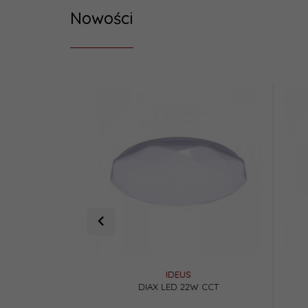
Nowości
IDEUS
EMOS
LED 11W CCT
Czujnik ruchu PIR IP20 1200W, biały