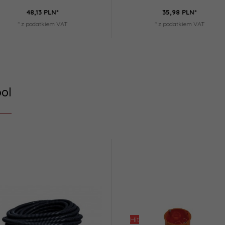
62,
41
PLN*
42,
78
PLN*
* z podatkiem VAT
* z podatkiem VAT
ol