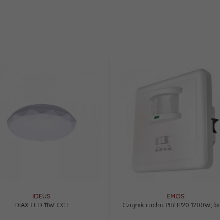
IDEUS
IDEUS
KELER GU10 BLACK
STRO LED 36W N