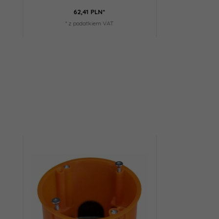
42,
38
PLN*
* z podatkiem VAT
*
Hit