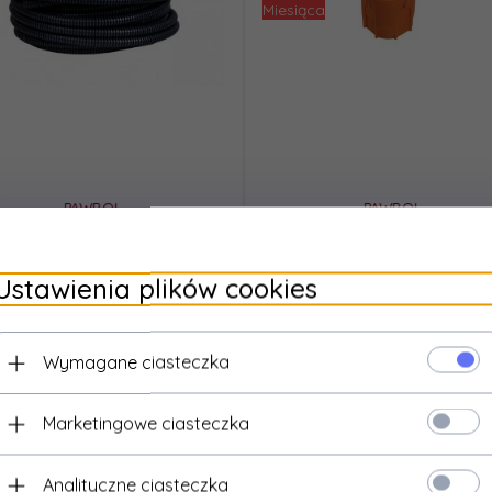
PAWBOL
PAWBOL
Puszka do płyt gipsowych głęboka
Listwa zaciskowa na s
dwukomponentowa A.0081K Pawbol
bezgwintowa LZB 1x2,5-
13x1,5-2,5mm2, 63A niebiesk
Pawbol
Ustawienia plików cookies
3,
31
PLN*
27,
64
PLN*
* z podatkiem VAT
* z podatkiem VAT
Wymagane ciasteczka
Marketingowe ciasteczka
Analityczne ciasteczka