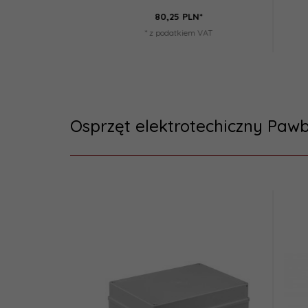
8,
13
PLN*
35,
98
PLN*
odatkiem VAT
* z podatkiem VAT
Osprzęt elektrotechiczny Pawb
Hit