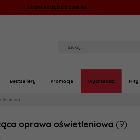
Strona korzysta z Cookies!
Bestsellery
Promocje
Wyprzedaż
Hity
etleniowa
ząca oprawa oświetleniowa
(9)
r 1