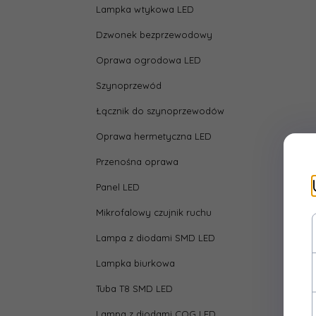
Lampka wtykowa LED
Dzwonek bezprzewodowy
Oprawa ogrodowa LED
Szynoprzewód
Łącznik do szynoprzewodów
Oprawa hermetyczna LED
Przenośna oprawa
Panel LED
Mikrofalowy czujnik ruchu
Lampa z diodami SMD LED
Lampka biurkowa
Tuba T8 SMD LED
Lampa z diodami COG LED