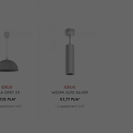
IDEUS
IDEUS
KA GREY 29
WESPA GU10 SILVER
7,
15
PLN*
57,
77
PLN*
podatkiem VAT
* z podatkiem VAT