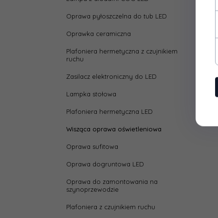
Oprawa pyłoszczelna do tub LED
Oprawka ceramiczna
Plafoniera hermetyczna z czujnikiem
ruchu
Zasilacz elektroniczny do LED
Lampka stołowa
Plafoniera hermetyczna LED
Wisząca oprawa oświetleniowa
Oprawa sufitowa
Oprawa dogruntowa LED
Oprawa do zamontowania na
szynoprzewodzie
Plafoniera z czujnikiem ruchu