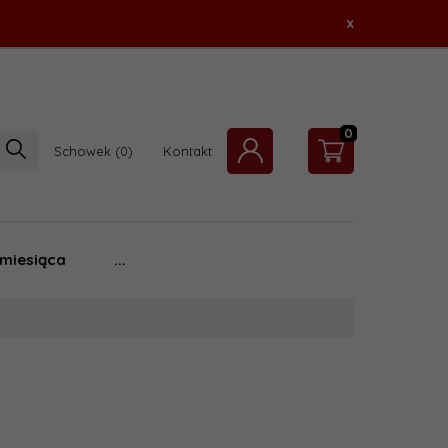
x
0
Schowek
Kontakt
 miesiąca
...