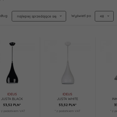
sort
pop
edług:
Wyświetl po
najlepiej sprzedające się
48
IDEUS
IDEUS
JUSTA BLACK
JUSTA WHITE
IN
53,
52
PLN*
53,
52
PLN*
3
* z podatkiem VAT
* z podatkiem VAT
* z 