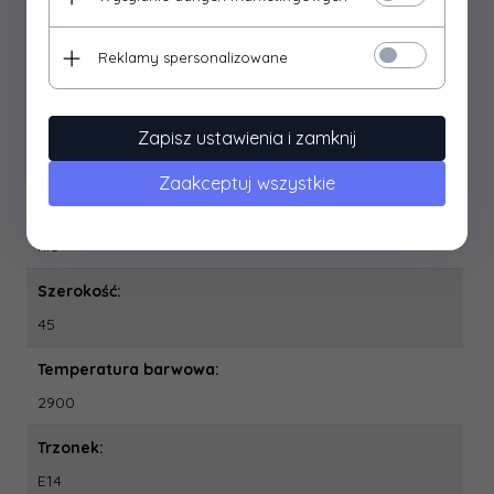
0.0
Moc:
Reklamy spersonalizowane
4 W
Ra:
Zapisz ustawienia i zamknij
81
Zaakceptuj wszystkie
Stosowanie ściemniacza:
nie
Szerokość:
45
Temperatura barwowa:
2900
Trzonek:
E14