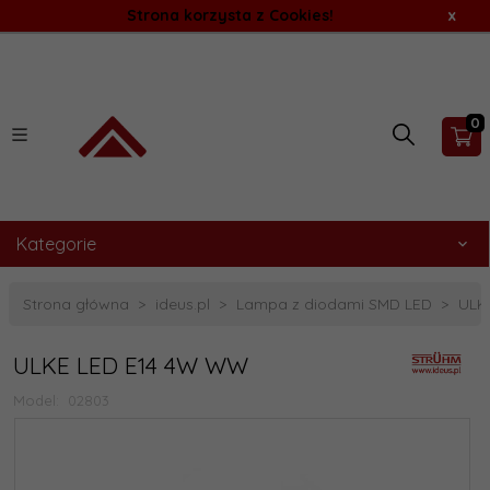
Strona korzysta z Cookies!
x
0
Kategorie
Strona główna
ideus.pl
Lampa z diodami SMD LED
ULK
ULKE LED E14 4W WW
Model:
02803