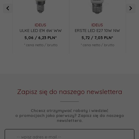
IDEUS
IDEUS
ULKE LED E14 6W WW
ERSTE LED E27 10W NW
UL
5,
06
/ 6,23
PLN*
5,
72
/ 7,03
PLN*
* cena netto / brutto
* cena netto / brutto
*
Zapisz się do naszego newslettera
Chcesz otrzymywać rabaty i wiedzieć
o promocjach jako pierwszy? Zapisz się do naszego
newslettera.