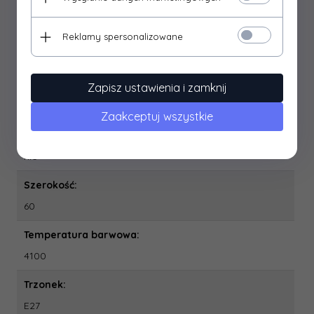
0.0
Moc:
Reklamy spersonalizowane
12 W
Ra:
Zapisz ustawienia i zamknij
81
Zaakceptuj wszystkie
Stosowanie ściemniacza:
nie
Szerokość:
60
Temperatura barwowa:
4100
Trzonek:
E27