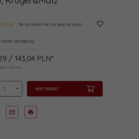
, Kruger&Matz
Ten produkt nie ma jeszcze ocen
rodukt dostępny!
29
/ 143,04
PLN*
netto / brutto
KUP TERAZ!