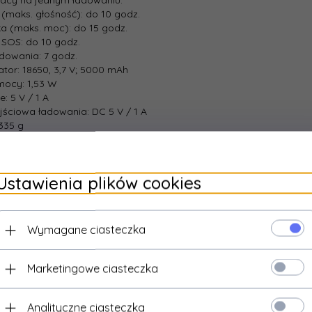
 (maks. głośność): do 10 godz.
ka (maks. moc): do 15 godz.
 SOS: do 10 godz.
dowania: 7 godz.
tor: 18650, 3,7 V; 5000 mAh
mocy: 1,53 W
e: 5 V / 1 A
ściowa ładowania: DC 5 V / 1 A
335 g
: 135,1 x 67,1 x 70,22 mm
wie: kabel USB-C
Ustawienia plików cookies
Wymagane ciasteczka
ecamy
Marketingowe ciasteczka
Analityczne ciasteczka