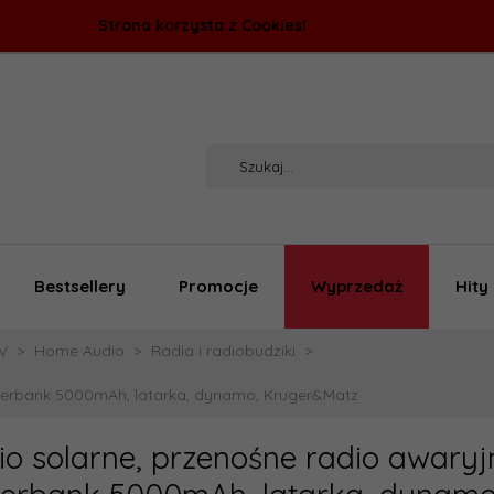
Strona korzysta z Cookies!
Bestsellery
Promocje
Wyprzedaż
Hity
V
Home Audio
Radia i radiobudziki
werbank 5000mAh, latarka, dynamo, Kruger&Matz
o solarne, przenośne radio awaryj