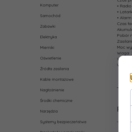
Komputer
• Radio
• Latar
Samochód
• Alarm
Czas ła
Zabawki
Akumula
Pobór 
Elektryka
Zasilani
Moc wyj
Mierniki
Waga: 
Oświetlenie
Wymiary
W zesta
Źródła zasilania
Kable montażowe
Nagłośnienie
Środki chemiczne
Pol
Narzędzia
Systemy bezpieczeństwa