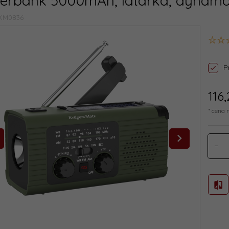
erbank 5000mAh, latarka, dynamo
KM0836
P
116,
* cena 