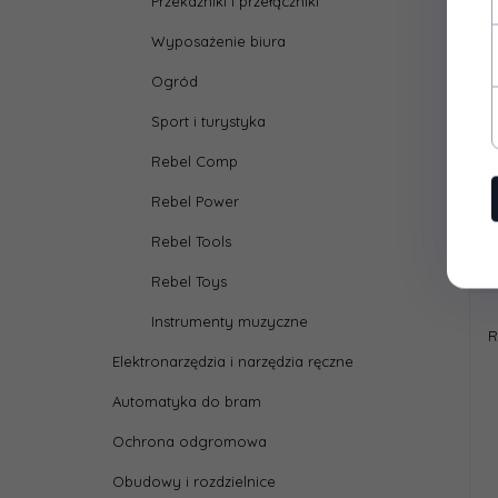
Przekaźniki i przełączniki
Wyposażenie biura
Ogród
Sport i turystyka
Rebel Comp
Rebel Power
Rebel Tools
Rebel Toys
Instrumenty muzyczne
R
Elektronarzędzia i narzędzia ręczne
Automatyka do bram
Ochrona odgromowa
Obudowy i rozdzielnice