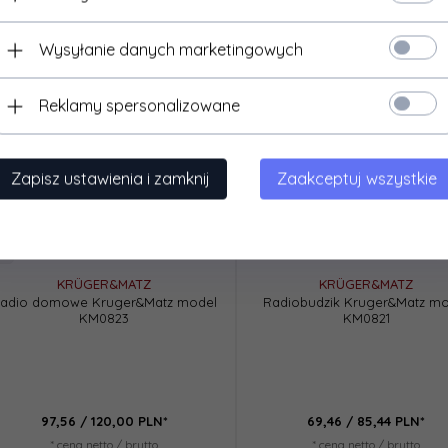
Wysyłanie danych marketingowych
Reklamy spersonalizowane
Zapisz ustawienia i zamknij
Zaakceptuj wszystkie
KRÜGER&MATZ
KRÜGER&MATZ
adio domowe Kruger&Matz model
Radiobudzik Kruger&Matz mo
KM0823
KM0821
97,
56
/ 120,00
PLN*
69,
46
/ 85,44
PLN*
* cena netto / brutto
* cena netto / brutto