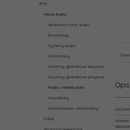
RTV
Home Audio
Akcesoria home audio
Boomboxy
Systemy audio
Zaso
Gramofony
Kolumny głośnikowe aktywne
Kolumny głośnikowe pasywne
Opis
Radia i radiobudziki
Soundbary
Wzmacniacze i amplitunery
GŁÓWN
----------
Kable
Antena
Składan
Akcesoria telewizyjne