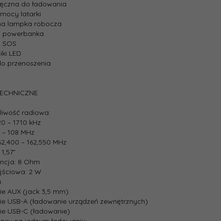
ręczna do ładowania
 mocy latarki
na lampka robocza
a powerbanka
a SOS
ki LED
do przenoszenia
TECHNICZNE
liwość radiowa:
20 – 1710 kHz
7 – 108 MHz
62,400 – 162,550 MHz
 1,57”
ncja: 8 Ohm
jściowa: 2 W
:
ie AUX (jack 3,5 mm)
ie USB-A (ładowanie urządzeń zewnętrznych)
ie USB-C (ładowanie)
racy na jednym ładowaniu: