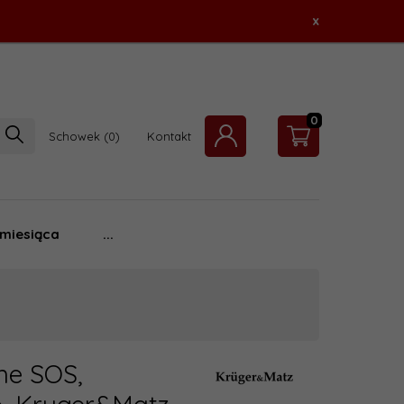
x
0
Schowek
Kontakt
 miesiąca
...
ne SOS,