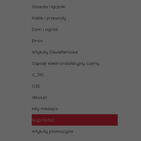
Gniazda i łączniki
Kable i przewody
Dom i ogród
Emos
Artykuły Oświetleniowe
Osprzęt elektroinstalacyjny czarny
V_TAC
OZE
ideus.pl
Hity miesiąca
Wyprzedaż
Artykuły promocyjne