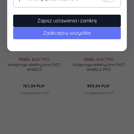
Zapisz ustawienia i zamknij
Zaakceptuj wszystkie
REBEL ELECTRO
REBEL ELECTRO
Hulajnoga elektryczna FAST
Hulajnoga elektryczna FAST
WHEELS
WHEELS PRO
767,
04
PLN*
959,
04
PLN*
* z podatkiem VAT
* z podatkiem VAT