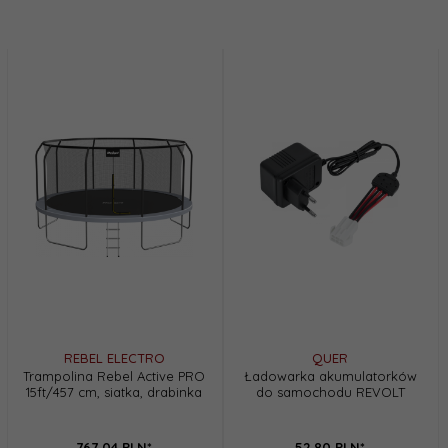
REBEL ELECTRO
QUER
Trampolina Rebel Active PRO
Ładowarka akumulatorków
15ft/457 cm, siatka, drabinka
do samochodu REVOLT
767,
04
PLN*
52,
80
PLN*