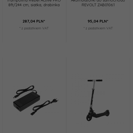
Trampolina Rebel Active PRO
Akumulatorki do samochodu
8ft/244 cm, siatka, drabinka
REVOLT ZAB0106.1
287,
04
PLN*
95,
04
PLN*
* z podatkiem VAT
* z podatkiem VAT