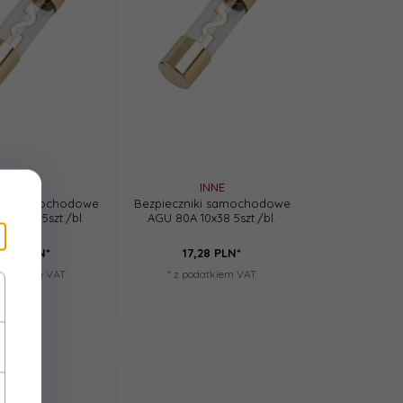
INNE
INNE
niki samochodowe
Bezpieczniki samochodowe
 10x38 5szt./bl.
AGU 80A 10x38 5szt./bl.
7,
28
PLN*
17,
28
PLN*
podatkiem VAT
* z podatkiem VAT