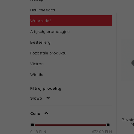
Hity miesiąca
Wyprzedaż
Artykuły promocyjne
Bestsellery
Pozostałe produkty
Victron
Wiertła
Filtruj produkty
Słowo
Cena
Bezpi
M
0.48 PLN
672.00 PLN