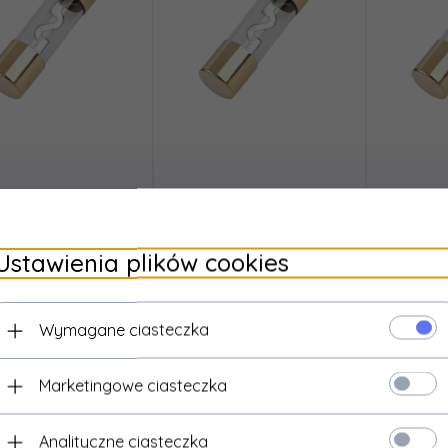
INNE
INNE
eczniki samochodowe
Bezpieczniki samochodowe
Bezpiecz
40A 10x38 5szt./bl.
AGU 50A 10x38 5szt./bl.
AGU 60A
Ustawienia plików cookies
17,
28
PLN*
17,
28
PLN*
1
* z podatkiem VAT
* z podatkiem VAT
* z 
Wymagane ciasteczka
Marketingowe ciasteczka
Analityczne ciasteczka