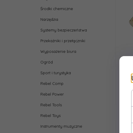
Środki chemiczne
Narzędzia
Systemy bezpieczeństwa
Przekaźniki i przełączniki
Wyposażenie biura
Ogród
Bezpi
AGU 
Sport i turystyka
Rebel Comp
Rebel Power
Rebel Tools
Rebel Toys
Instrumenty muzyczne