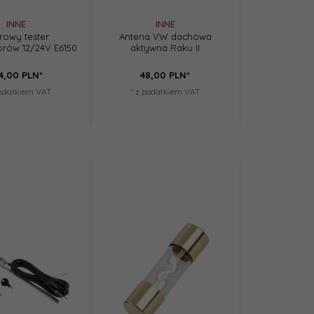
INNE
INNE
rowy tester
Antena VW dachowa
rów 12/24V E6150
aktywna Raku II
4,
00
PLN*
48,
00
PLN*
podatkiem VAT
* z podatkiem VAT