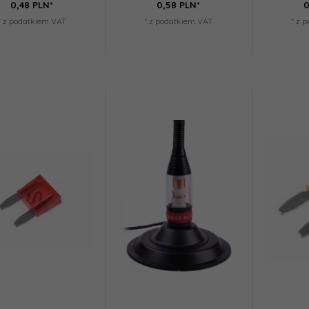
0,
48
PLN*
0,
58
PLN*
0
* z podatkiem VAT
* z podatkiem VAT
* z 