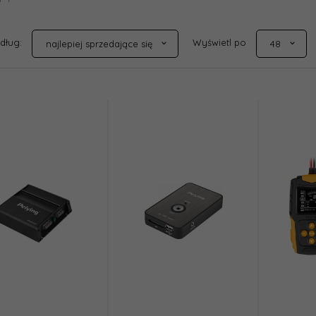
sort
pop
edług:
Wyświetl po
najlepiej sprzedające się
48