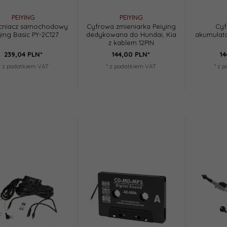
PEIYING
PEIYING
niacz samochodowy
Cyfrowa zmieniarka Peiying
Cyf
ying Basic PY-2C127
dedykowana do Hundai, Kia
akumulato
z kablem 12PIN
239,
04
PLN*
144,
00
PLN*
14
* z podatkiem VAT
* z podatkiem VAT
* z 