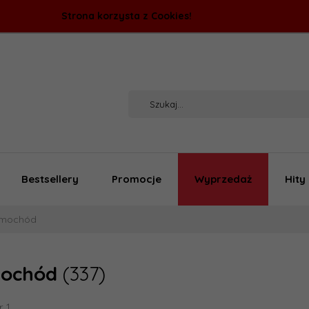
Strona korzysta z Cookies!
Bestsellery
Promocje
Wyprzedaż
Hity
mochód
ochód
(337)
r 1