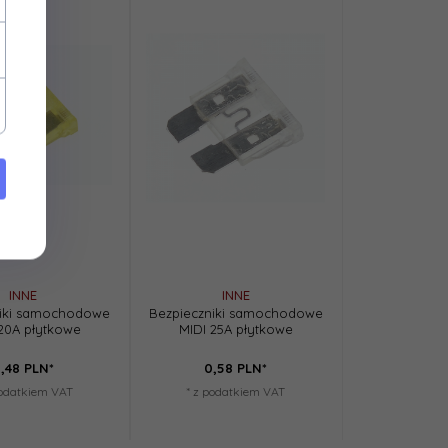
INNE
INNE
niki samochodowe
Bezpieczniki samochodowe
20A płytkowe
MIDI 25A płytkowe
,
48
PLN*
0,
58
PLN*
podatkiem VAT
* z podatkiem VAT