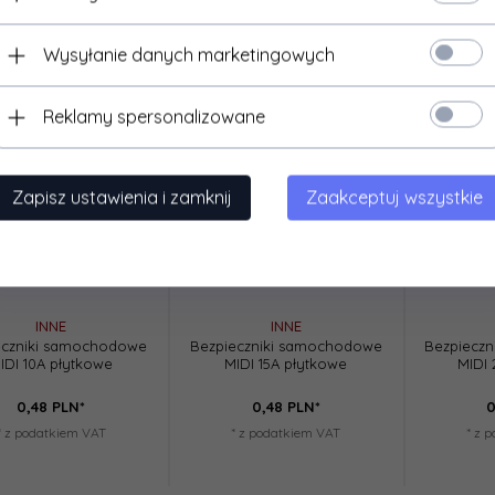
Wysyłanie danych marketingowych
Reklamy spersonalizowane
Zapisz ustawienia i zamknij
Zaakceptuj wszystkie
INNE
INNE
eczniki samochodowe
Bezpieczniki samochodowe
Bezpiecz
IDI 10A płytkowe
MIDI 15A płytkowe
MIDI 
0,
48
PLN*
0,
48
PLN*
0
* z podatkiem VAT
* z podatkiem VAT
* z 