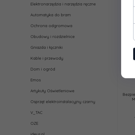
Elektronarzędzia i narzędzia ręczne
Automatyka do bram
Ochrona odgromowa
Obudowy i rozdzielnice
Gniazda i łączniki
Kable i przewody
Dom i ogród
Emos
Artykuły Oświetleniowe
Bezpi
M
Osprzęt elektroinstalacyjny czarny
V_TAC
OZE
ideus.pl