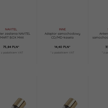
NAVITEL
INNE
er zasilania NAVITEL
Adaptor samochodowy
Anten
SMART BOX MAX
CD/MD-kaseta
samochod
75,
84
PLN*
14,
40
PLN*
3
* z podatkiem VAT
* z podatkiem VAT
* z 