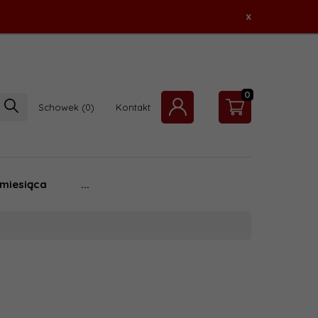
x
0
Schowek
Kontakt
 miesiąca
...