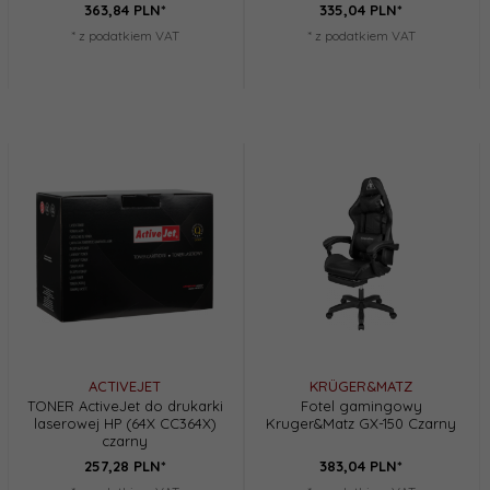
363,
84
PLN*
335,
04
PLN*
* z podatkiem VAT
* z podatkiem VAT
ACTIVEJET
KRÜGER&MATZ
TONER ActiveJet do drukarki
Fotel gamingowy
laserowej HP (64X CC364X)
Kruger&Matz GX-150 Czarny
czarny
257,
28
PLN*
383,
04
PLN*