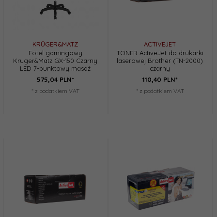
KRÜGER&MATZ
ACTIVEJET
Fotel gamingowy
TONER ActiveJet do drukarki
Kruger&Matz GX-150 Czarny
laserowej Brother (TN-2000)
LED 7-punktowy masaż
czarny
575,
04
PLN*
110,
40
PLN*
* z podatkiem VAT
* z podatkiem VAT