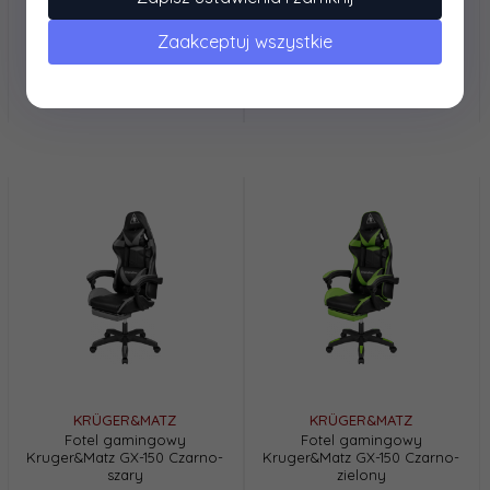
Kruger&Matz GX-150 Czarno-
laserowej HP (304A CC533A)
niebieski
magenta
Zaakceptuj wszystkie
363,
84
PLN*
169,
92
PLN*
* z podatkiem VAT
* z podatkiem VAT
KRÜGER&MATZ
KRÜGER&MATZ
Fotel gamingowy
Fotel gamingowy
Kruger&Matz GX-150 Czarno-
Kruger&Matz GX-150 Czarno-
szary
zielony