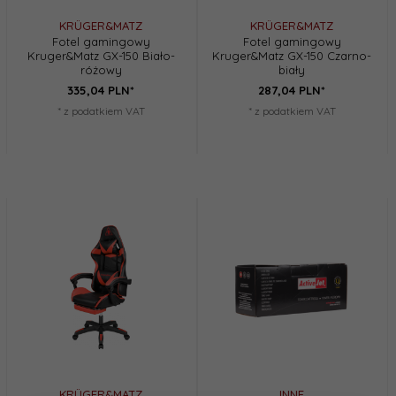
KRÜGER&MATZ
KRÜGER&MATZ
Fotel gamingowy
Fotel gamingowy
Kruger&Matz GX-150 Biało-
Kruger&Matz GX-150 Czarno-
różowy
biały
335,
04
PLN*
287,
04
PLN*
* z podatkiem VAT
* z podatkiem VAT
KRÜGER&MATZ
INNE