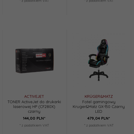
* z podatkiem VAT
* z podatkiem VAT
ACTIVEJET
KRÜGER&MATZ
TONER ActiveJet do drukarki
Fotel gamingowy
laserowej HP (CF280X)
Kruger&Matz GX-150 Czarny
czarny
LED
144,
00
PLN*
479,
04
PLN*
* z podatkiem VAT
* z podatkiem VAT