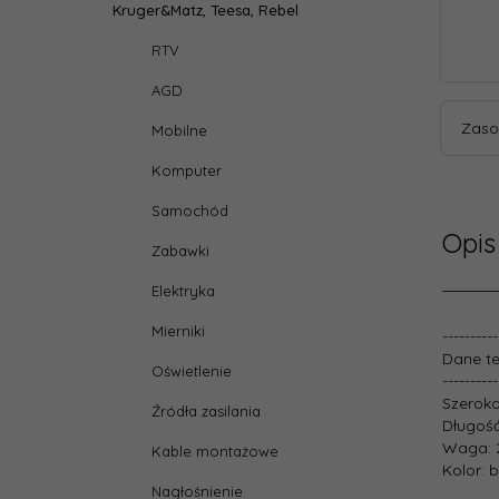
Kruger&Matz, Teesa, Rebel
RTV
AGD
Zaso
Mobilne
Komputer
Samochód
Opis
Zabawki
Elektryka
Mierniki
----------
Dane t
Oświetlenie
----------
Szerok
Źródła zasilania
Długość
Waga: 
Kable montażowe
Kolor: 
Nagłośnienie