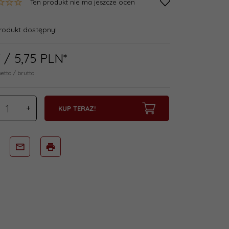
Ten produkt nie ma jeszcze ocen
rodukt dostępny!
7
/ 5,75
PLN*
netto / brutto
KUP TERAZ!