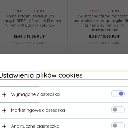
REBEL ELECTRO
REBEL ELECTRO
Komplet taśm izolacyjnych
Dwustronna taśma montaż
klejących REBEL (10 szt. - 0,13 mm x
nano wielokrotnego użytku R
19 mm x 10 yd) mix kolorów
(2 mm x 30 mm x 3 m)
transparentna
12,
49
/ 15,36
PLN*
8,
59
/ 10,56
PLN*
* cena netto / brutto
* cena netto / brutto
Ustawienia plików cookies
Wymagane ciasteczka
Marketingowe ciasteczka
Analityczne ciasteczka