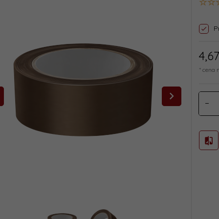
P
4,
6
* cena 