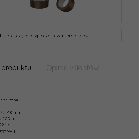
by dotyczące bezpieczeństwa i produktów
 produktu
Opinie Klientów
echniczne
ość: 48 mm
: 100 m
224 g
brązowy