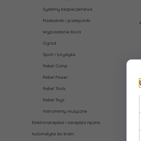
Systemy bezpieczeństwa
Przekaźniki i przełączniki
Wyposażenie biura
Ogród
Sport i turystyka
Rebel Comp
Rebel Power
Rebel Tools
Rebel Toys
Instrumenty muzyczne
Elektronarzędzia i narzędzia ręczne
Automatyka do bram