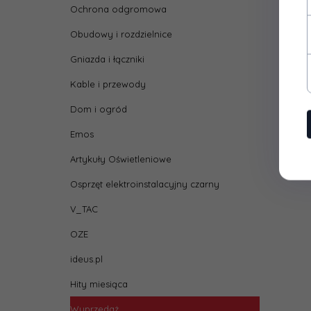
Ochrona odgromowa
Obudowy i rozdzielnice
Gniazda i łączniki
Kable i przewody
Dom i ogród
Emos
Artykuły Oświetleniowe
Osprzęt elektroinstalacyjny czarny
V_TAC
OZE
ideus.pl
Hity miesiąca
Wyprzedaż