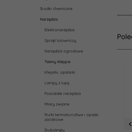
Środki chemiczne
Narzędzia
Elektronarzędzia
Pol
Sprzęt lutowniczy
Narzędzia ogrodowe
Taśmy klejące
Klejarki, opalarki
Lampy z lupą
Pozostałe narzędzia
Miary zwijane
Rurki termokurczliwe i opaski
zaciskowe
Śrubokręty