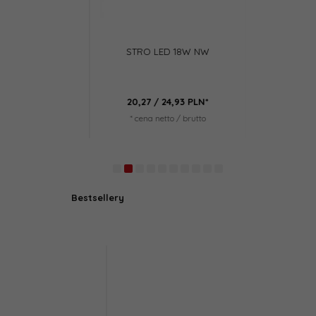
LED 36W NW
STRO LED 18W NW
DIAX L
 42,78
PLN*
20,
27
/ 24,93
PLN*
65,
24
/
netto / brutto
* cena netto / brutto
* cena n
Bestsellery