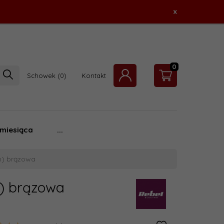
x
0
Schowek
Kontakt
 miesiąca
...
m) brązowa
) brązowa