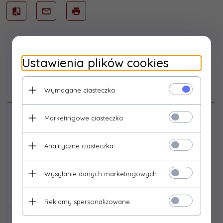
Ustawienia plików cookies
Wymagane ciasteczka
Opis produktu
Przedłużacz sieciowy 5 gniazd bez przełącznika (3m)
Marketingowe ciasteczka
Napięcie max: 250V/50Hz
Max. obciążenie: 3680W
Prąd znamionowy: 16A
Analityczne ciasteczka
Do użytku wewnętrznego
Wysyłanie danych marketingowych
Opinie Klientów
Reklamy spersonalizowane