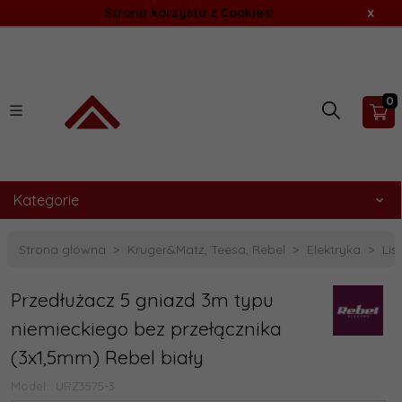
Strona korzysta z Cookies!
x
0
Kategorie
Strona główna
Kruger&Matz, Teesa, Rebel
Elektryka
Lis
Przedłużacz 5 gniazd 3m typu
niemieckiego bez przełącznika
(3x1,5mm) Rebel biały
Model:
URZ3575-3