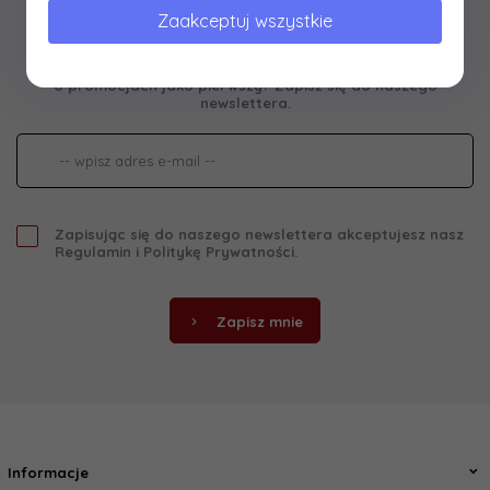
Zapisz się do naszego newslettera
Zaakceptuj wszystkie
Chcesz otrzymywać rabaty i wiedzieć
o promocjach jako pierwszy? Zapisz się do naszego
newslettera.
Zapisując się do naszego newslettera akceptujesz nasz
Regulamin
i
Politykę Prywatności
.
Zapisz mnie
Informacje