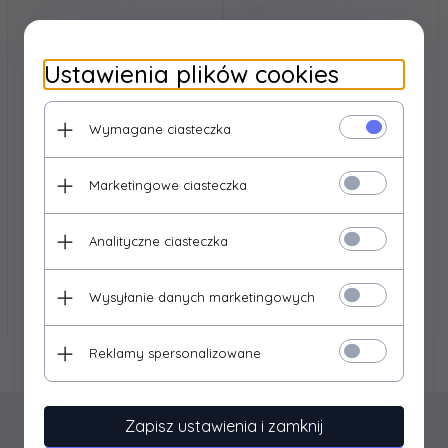
Ustawienia plików cookies
Wymagane ciasteczka
Marketingowe ciasteczka
EMOS
EMOS
Listwa LED T5 TIGO 15W
Listwa LED T5 TIGO 20W
Analityczne ciasteczka
neutralna biel
neutralna biel
71,
16
PLN*
79,
16
PLN*
* z podatkiem VAT
* z podatkiem VAT
Wysyłanie danych marketingowych
Reklamy spersonalizowane
Zapisz ustawienia i zamknij