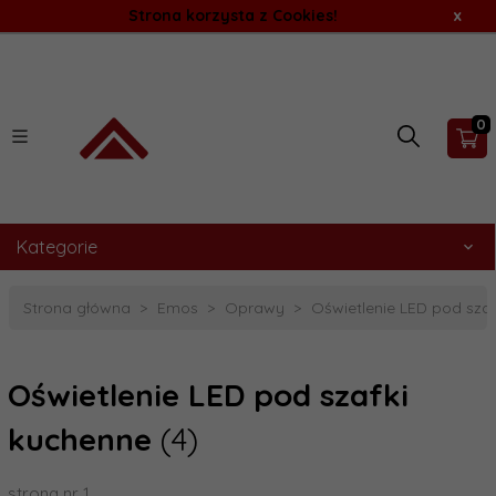
Strona korzysta z Cookies!
x
0
Kategorie
Strona główna
Emos
Oprawy
Oświetlenie LED pod sza
Oświetlenie LED pod szafki
kuchenne
(4)
strona nr 1