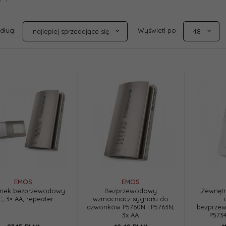
sort
pop
edług:
Wyświetl po
najlepiej sprzedające się
48
EMOS
EMOS
nek bezprzewodowy
Bezprzewodowy
Zewnętr
, 3× AA, repeater
wzmacniacz sygnału do
dzwonków P5760N i P5763N,
bezprze
3x AA
P573