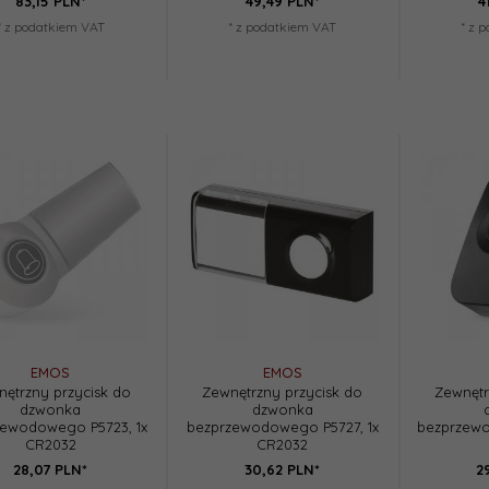
83,
15
PLN*
49,
49
PLN*
4
* z podatkiem VAT
* z podatkiem VAT
* z 
EMOS
EMOS
ętrzny przycisk do
Zewnętrzny przycisk do
Zewnętr
dzwonka
dzwonka
zewodowego P5723, 1x
bezprzewodowego P5727, 1x
bezprzewo
CR2032
CR2032
28,
07
PLN*
30,
62
PLN*
2