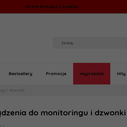
Strona korzysta z Cookies!
Bestsellery
Promocje
Wyprzedaż
Hity
ngu i dzwonki
dzenia do monitoringu i dzwonk
r 1