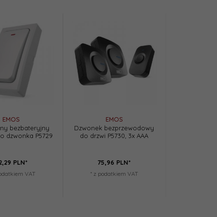
EMOS
EMOS
ny bezbateryjny
Dzwonek bezprzewodowy
do dzwonka P5729
do drzwi P5730, 3x AAA
2,
29
PLN*
75,
96
PLN*
podatkiem VAT
* z podatkiem VAT