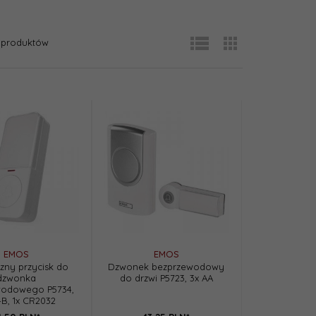
produktów
EMOS
EMOS
zny przycisk do
Dzwonek bezprzewodowy
dzwonka
do drzwi P5723, 3x AA
wodowego P5734,
4B, 1x CR2032