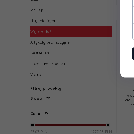
ideus.pl
Hity miesiąca
Wyprzedaż
Artykuły promocyjne
Bestsellery
Pozostałe produkty
Victron
Filtruj produkty
włą
Słowo
ZigB
pr
Cena
27.03 PLN
1277.93 PLN