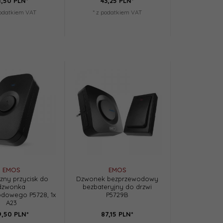
1,
50
PLN*
43,
25
PLN*
podatkiem VAT
* z podatkiem VAT
EMOS
EMOS
zny przycisk do
Dzwonek bezprzewodowy
dzwonka
bezbateryjny do drzwi
dowego P5728, 1x
P5729B
A23
9,
50
PLN*
87,
15
PLN*