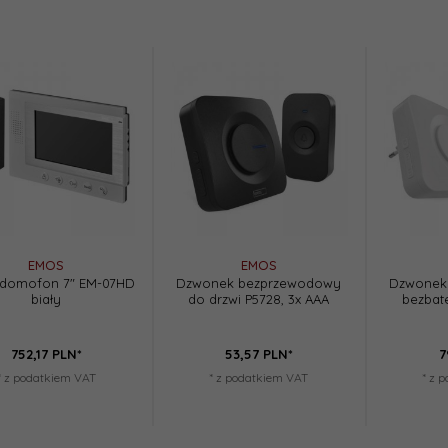
EMOS
EMOS
domofon 7" EM-07HD
Dzwonek bezprzewodowy
Dzwonek
biały
do drzwi P5728, 3x AAA
bezbat
752,
17
PLN*
53,
57
PLN*
7
* z podatkiem VAT
* z podatkiem VAT
* z 