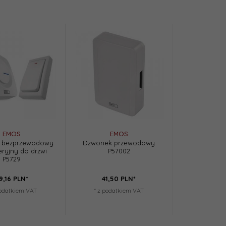
EMOS
EMOS
 bezprzewodowy
Dzwonek przewodowy
eryjny do drzwi
P57002
P5729
9,
16
PLN*
41,
50
PLN*
podatkiem VAT
* z podatkiem VAT