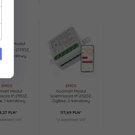
EMOS
EMOS
mart Moduł
GoSmart Moduł
acza IP-2111DZ,
ściemniacza IP-2112DZ,
e, 1-kanałowy
ZigBee, 2-kanałowy
8,
27
PLN*
117,
69
PLN*
podatkiem VAT
* z podatkiem VAT