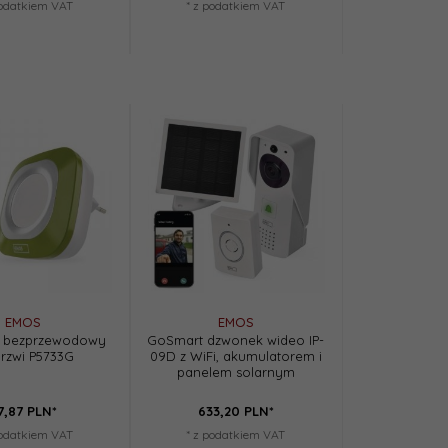
podatkiem VAT
* z podatkiem VAT
EMOS
EMOS
 bezprzewodowy
GoSmart dzwonek wideo IP-
rzwi P5733G
09D z WiFi, akumulatorem i
panelem solarnym
7,
87
PLN*
633,
20
PLN*
podatkiem VAT
* z podatkiem VAT