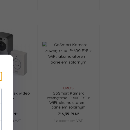
EMOS
EMOS
 Dzwonek wideo
GoSmart Kamera
-09C z WiFi
zewnętrzna IP-600 EYE z
WiFi, akumulatorem i
panelem solarnym
4,
83
PLN*
716,
35
PLN*
podatkiem VAT
* z podatkiem VAT