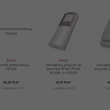
EMOS
EMOS
onek przewodowy
Zewnętrzny przycisk do
Zewnętrz
P57001
dzwonka P5760, P5763,
przycisk 
P5763R, 1x CR2032
34,
29
PLN*
31,
19
PLN*
4
* z podatkiem VAT
* z podatkiem VAT
* z 