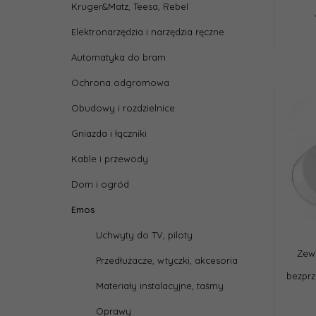
Kruger&Matz, Teesa, Rebel
Elektronarzędzia i narzędzia ręczne
Automatyka do bram
Ochrona odgromowa
Obudowy i rozdzielnice
Gniazda i łączniki
Kable i przewody
Dom i ogród
Emos
Uchwyty do TV, piloty
Zewn
Przedłużacze, wtyczki, akcesoria
bezpr
Materiały instalacyjne, taśmy
Oprawy