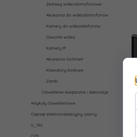
Zestawy wideodomofonowe
Akcesoria do wideodomofonów
Kamery do wideotelefonów
Dzwonki wideo
Kamery IP
Akcesoria GoSmart
Klawiatury kodowe
Zamki
Oświetlenie świąteczne i dekoracje
GoSm
Artykuły Oświetleniowe
do vi
Osprzęt elektroinstalacyjny czarny
V_TAC
OZE