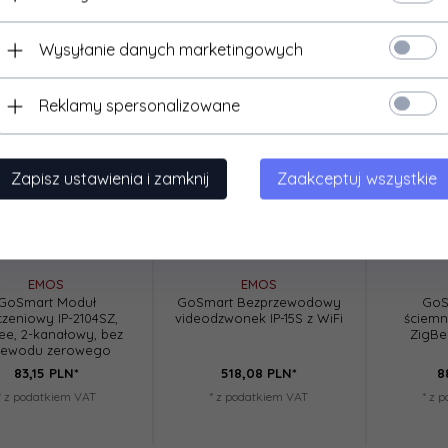
Wysyłanie danych marketingowych
Reklamy spersonalizowane
Zapisz ustawienia i zamknij
Zaakceptuj wszystkie
EMOS
EMOS
GoSmart Moduł
GoSmart Bezprzewodowy
GoS
czeniowy IP-2104SZ,
videodzwonek IP-15S z WiFi
ściemni
ee, 2-kanałowy, bez
ZigBe
zewodu zerowego
83,
15
PLN*
518,
08
PLN*
8
* z podatkiem VAT
* z podatkiem VAT
* z 