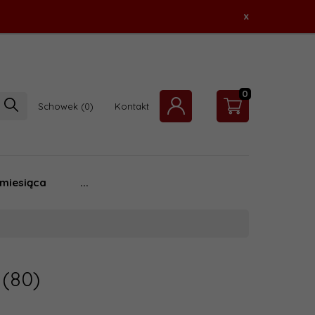
x
0
Schowek
Kontakt
 miesiąca
...
i
(80)