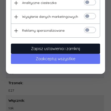
0.0
Analityczne ciasteczka
Moc:
Wysyłanie danych marketingowych
max 40 W
Regulacja kierunku świecenia:
Reklamy spersonalizowane
tak
Stosowanie na zewnątrz:
Zapisz ustawienia i zamknij
nie
Zaakceptuj wszystkie
Szerokość:
135
Trzonek:
E27
Włącznik:
tak