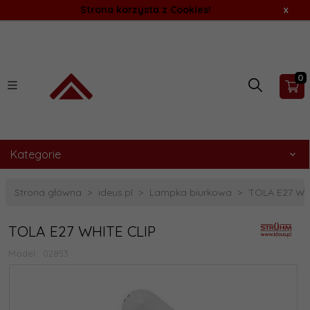
Strona korzysta z Cookies!
x
0
Kategorie
Strona główna
ideus.pl
Lampka biurkowa
TOLA E27 WH
TOLA E27 WHITE CLIP
Model:
02853