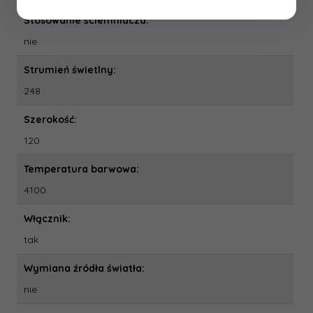
Stosowanie ściemniacza:
nie
Strumień świetlny:
248
Szerokość:
120
Temperatura barwowa:
4100
Włącznik:
tak
Wymiana źródła światła:
nie