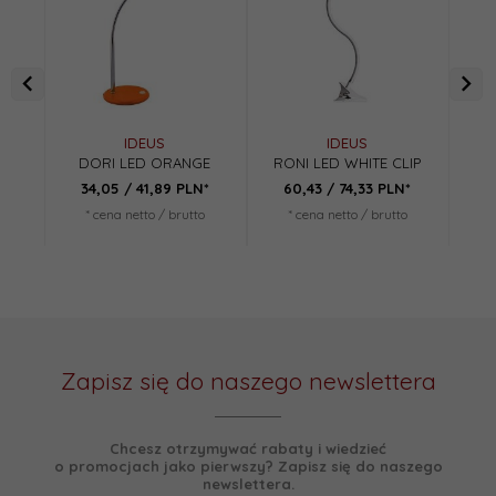
IDEUS
IDEUS
DORI LED ORANGE
RONI LED WHITE CLIP
RO
34,
05
/ 41,89
PLN*
60,
43
/ 74,33
PLN*
6
* cena netto / brutto
* cena netto / brutto
*
Zapisz się do naszego newslettera
Chcesz otrzymywać rabaty i wiedzieć
o promocjach jako pierwszy? Zapisz się do naszego
newslettera.