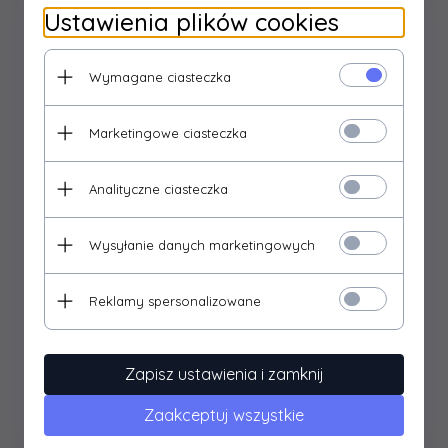
niebieski
Ustawienia plików cookies
Materiał:
Wymagane ciasteczka
stal nierdzewna, ABS
Minimalna odległość od oświetlanego obiektu:
Marketingowe ciasteczka
0.0
Analityczne ciasteczka
Moc:
4 W
Wysyłanie danych marketingowych
Ra:
81
Reklamy spersonalizowane
Regulacja kierunku świecenia:
tak
Zapisz ustawienia i zamknij
Stosowanie na zewnątrz:
Zaakceptuj wszystkie
nie