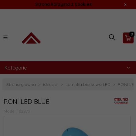
Strona korzysta z Cookies!
x
0
Kategorie
Strona główna
ideus.pl
Lampka biurkowa LED
RONI LE
RONI LED BLUE
Model:
02873