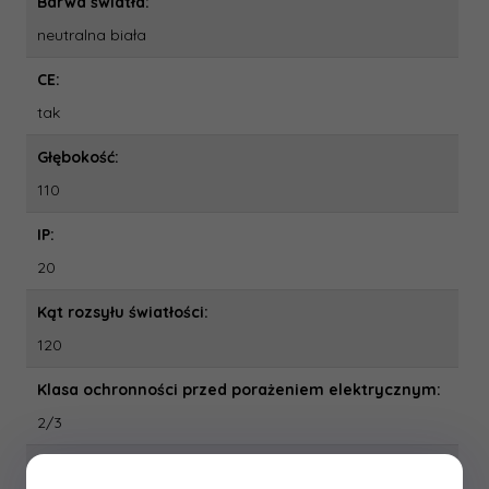
Barwa światła:
neutralna biała
CE:
tak
Głębokość:
110
IP:
20
Kąt rozsyłu światłości:
120
Klasa ochronności przed porażeniem elektrycznym:
2/3
Kolor: