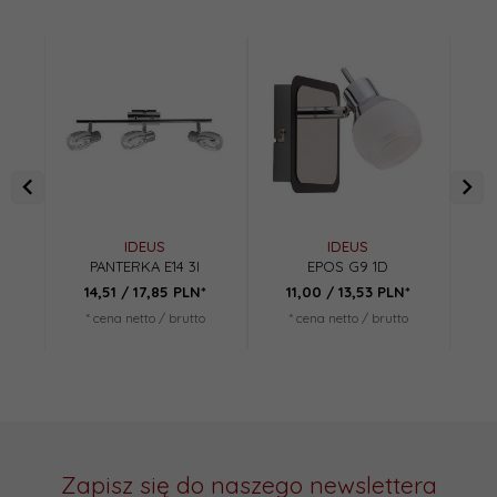
IDEUS
IDEUS
PANTERKA E14 3I
EPOS G9 1D
14,
51
/ 17,85
PLN*
11,
00
/ 13,53
PLN*
1
* cena netto / brutto
* cena netto / brutto
*
Zapisz się do naszego newslettera