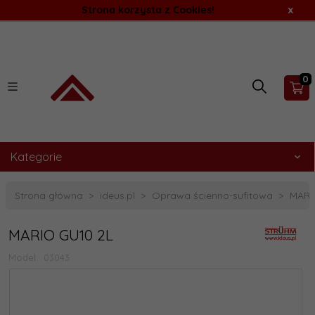
Strona korzysta z Cookies!
x
0
Kategorie
Strona główna
ideus.pl
Oprawa ścienno-sufitowa
MARI
MARIO GU10 2L
Model:
03043