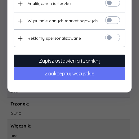
0.0
Analityczne ciasteczka
Moc:
Wysyłanie danych marketingowych
2 x max 35 W
Regulacja kierunku świecenia:
Reklamy spersonalizowane
tak
Stosowanie na zewnątrz:
Zapisz ustawienia i zamknij
nie
Zaakceptuj wszystkie
Szerokość:
280
Trzonek:
GU10
Włącznik:
nie