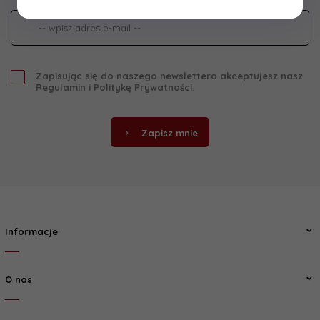
Zapisując się do naszego newslettera akceptujesz nasz
Regulamin
i
Politykę Prywatności
.
Zapisz mnie
Informacje
O nas