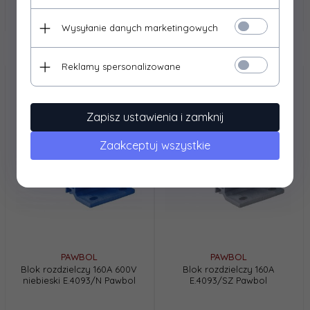
Wysyłanie danych marketingowych
Reklamy spersonalizowane
Zapisz ustawienia i zamknij
Zaakceptuj wszystkie
PAWBOL
PAWBOL
Blok rozdzielczy 160A 600V
Blok rozdzielczy 160A
niebieski E.4093/N Pawbol
E.4093/SZ Pawbol