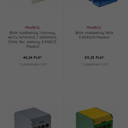
PAWBOL
PAWBOL
Blok rozdzielczy 1-torowy,
Blok rozdzielczy 160A
Al/Cu 1x70mm2 / 2x50mm2,
E.4090/N Pawbol
300A, 1kV, zielony, E.4163/Z,
Pawbol
44,
24
PLN*
59,
25
PLN*
* z podatkiem VAT
* z podatkiem VAT