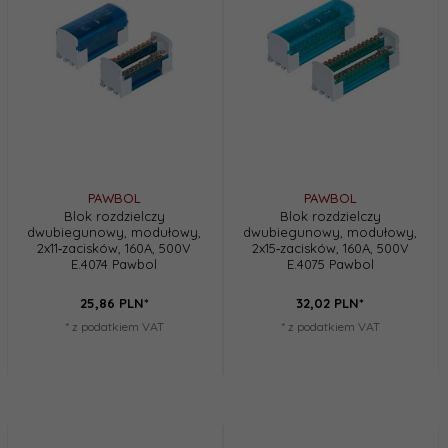
PAWBOL
PAWBOL
Blok rozdzielczy
Blok rozdzielczy
dwubiegunowy, modułowy,
dwubiegunowy, modułowy,
2x11‑zacisków, 160A, 500V
2x15‑zacisków, 160A, 500V
E.4074 Pawbol
E.4075 Pawbol
25,
86
PLN*
32,
02
PLN*
* z podatkiem VAT
* z podatkiem VAT