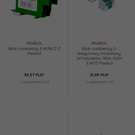
PAWBOL
PAWBOL
Blok rozdzielczy E.4095/Ż-Z
Blok rozdzielczy 2-
Pawbol
biegunowy modułowy,
2x7‑zacisków, 160A, 500V
E.4073 Pawbol
39,
57
PLN*
21,
49
PLN*
* z podatkiem VAT
* z podatkiem VAT