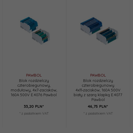
PAWBOL
PAWBOL
Blok rozdzielczy
Blok rozdzielczy
czterobiegunowy,
czterobiegunowy
modułowy, 4x7‑zacisków,
4x11‑zacisków, 160A 500V
160A 500V E.4076 Pawbol
biały z szarą klapką E.4077
Pawbol
33,
20
PLN*
46,
75
PLN*
* z podatkiem VAT
* z podatkiem VAT