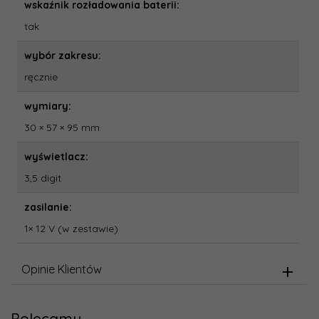
wskaźnik rozładowania baterii:
tak
wybór zakresu:
ręcznie
wymiary:
30 × 57 × 95 mm
wyświetlacz:
3,5 digit
zasilanie:
1× 12 V (w zestawie)
Opinie Klientów
Polecamy