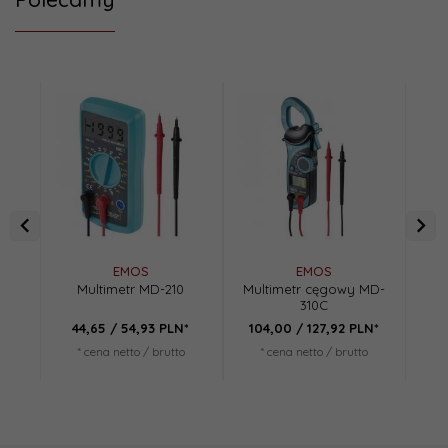
EMOS
EMOS
Multimetr MD-210
Multimetr cęgowy MD-
310C
44,
65
/ 54,93
PLN*
104,
00
/ 127,92
PLN*
5
* cena netto / brutto
* cena netto / brutto
*