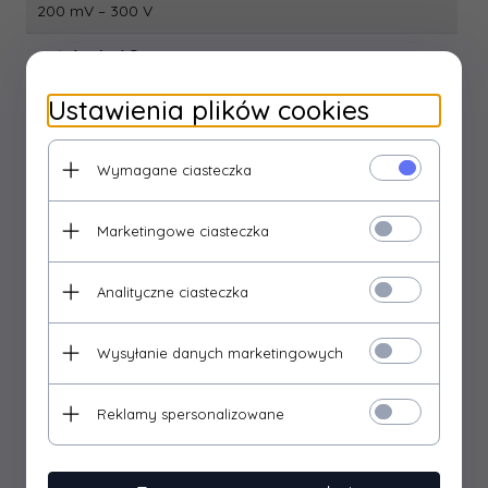
200 mV – 300 V
natężenie AC:
nie
Ustawienia plików cookies
natężenie DC:
2 000 µA – 200 mA
Wymagane ciasteczka
opakowanie:
Marketingowe ciasteczka
1 szt., pudełko
pamięć maksymalnej wartości:
Analityczne ciasteczka
nie
Wysyłanie danych marketingowych
pamięć zmierzonej wartości:
nie
Reklamy spersonalizowane
podświetlenie wyświetlacza:
nie