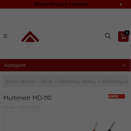
Strona korzysta z Cookies!
x
0
Kategorie
Strona główna
Emos
Multimetry, testery
Multimetry, p
Multimetr MD-110
Model:
2202029000