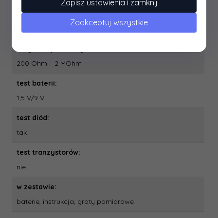
Zapisz ustawienia i zamknij
pomiar temperatury:
Zaakceptuj wszystkie
nie
rezystancja elektryczna:
200 Ohm – 2 MOhm
test baterii:
1,5 V/9 V
test diód:
tak
test tranzystorów:
nie
w zestawie:
baterie, instrukcja, groty pomiarowe