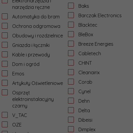
Elektronarzędzia i
Baks
narzędzia ręczne
Barczak Electronics
Automatyka do bram
Blacktec
Ochrona odgromowa
BleBox
Obudowy i rozdzielnice
Breeze Energies
Gniazda i łączniki
Cabletech
Kable i przewody
CHINT
Dom i ogród
Cleanairix
Emos
Corab
Artykuły Oświetleniowe
Cynel
Osprzęt
elektroinstalacyjny
Dehn
czarny
Delta
V_TAC
Dibeisi
OZE
Dimplex