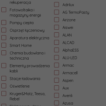
rekuperacja
Adrilux
Fotowoltaika i
AG TermoPasty
magazyny energii
Airzone
Pompy ciepła
Aiswei
Osprzęt łączeniowy
ALAN
Aparatura elektryczna
ALCAD
Smart Home
AlphaESS
Chemia budowlana i
ALU-LED
techniczna
Armac
Elementy prowadzenia
kabli
Armacell
Stacje ładowania
Aspen
Oświetlenie
Aux
Kruger&Matz, Teesa,
Avenli
Rebel
Azusa