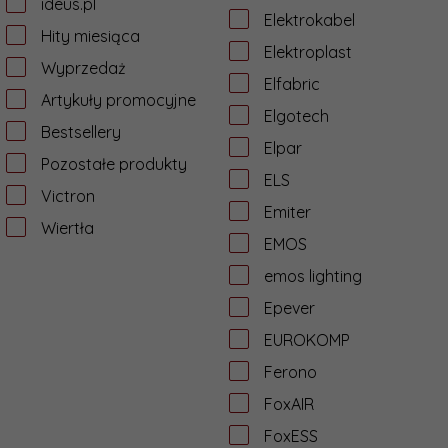
ideus.pl
Elektrokabel
Hity miesiąca
Elektroplast
Wyprzedaż
Elfabric
Artykuły promocyjne
Elgotech
Bestsellery
Elpar
Pozostałe produkty
ELS
Victron
Emiter
Wiertła
EMOS
emos lighting
Epever
EUROKOMP
Ferono
FoxAIR
FoxESS