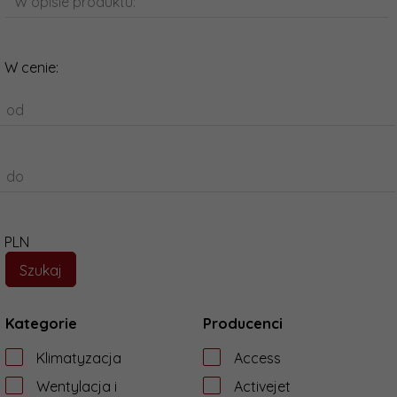
W opisie produktu:
W cenie:
od
do
PLN
Kategorie
Producenci
Klimatyzacja
Access
Wentylacja i
Activejet