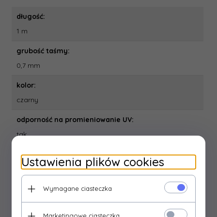
długość:
1 m
grubość taśmy:
0,7 mm
kolor:
czarny
odporność na promieniowanie UV:
tak
opakowanie:
Ustawienia plików cookies
1 szt., pudełko
połączenie wodoszczelne:
Wymagane ciasteczka
tak
Marketingowe ciasteczka