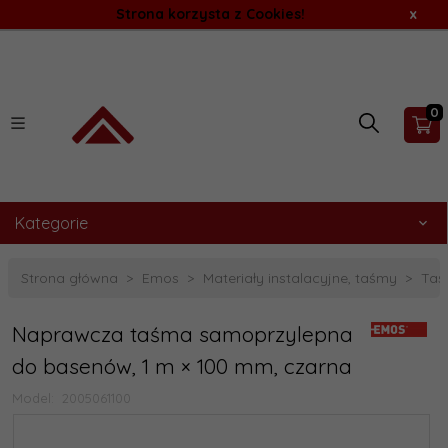
Strona korzysta z Cookies!
x
0
Kategorie
Strona główna
Emos
Materiały instalacyjne, taśmy
Taś
Naprawcza taśma samoprzylepna
do basenów, 1 m × 100 mm, czarna
Model:
2005061100