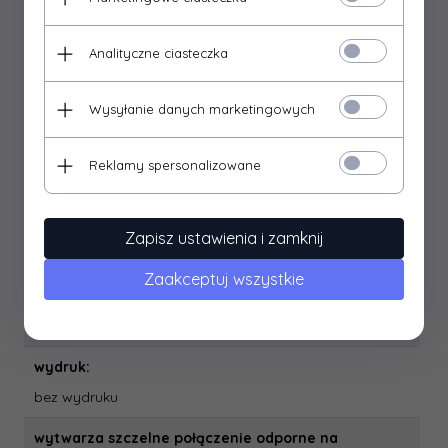
rodzaj kleju:
klej syntetyczny
Analityczne ciasteczka
rozciągliwość minimalnie:
Wysyłanie danych marketingowych
brak
spełnia wymagania dyrektywy ROHS:
Reklamy spersonalizowane
tak
szerokość taśmy:
Zapisz ustawienia i zamknij
100 mm
Zaakceptuj wszystkie
typ taśmy:
naprawcza na podłoże PVC
wydruk:
bez wydruku
wytwarza szczelne połączenie odporne na