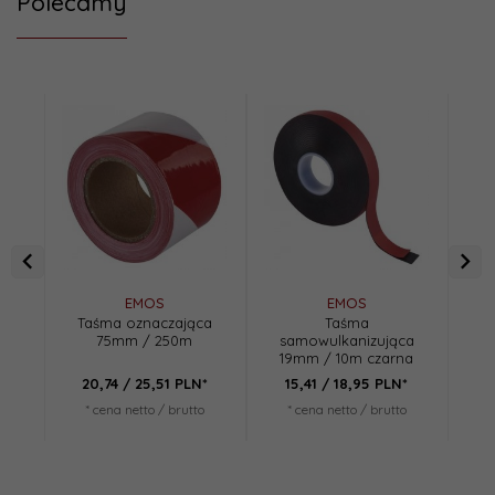
Polecamy
EMOS
EMOS
Taśma oznaczająca
Taśma
T
75mm / 250m
samowulkanizująca
48
19mm / 10m czarna
20,
74
/ 25,51
PLN*
15,
41
/ 18,95
PLN*
6
* cena netto / brutto
* cena netto / brutto
*