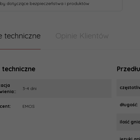
by dotyczące bezpieczeństwa i produktów
 techniczne
Opinie Klientów
 techniczne
Przedłu
zacja
częstotl
3-4 dni
ienia::
długość:
cent:
EMOS
ilość gni
języki ap