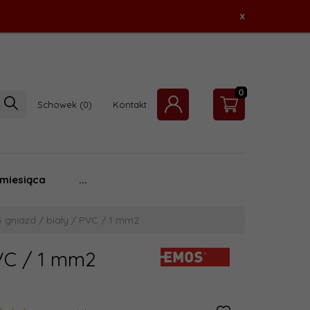
x
0
Schowek
Kontakt
 miesiąca
...
5 gniazd / biały / PVC / 1 mm2
PVC / 1 mm2