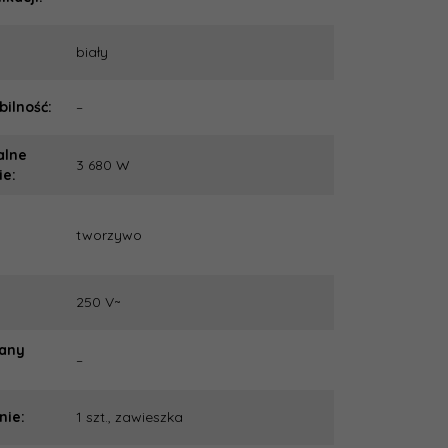
biały
ilność:
–
lne
3 680 W
ie:
i
tworzywo
:
250 V~
any
–
nie:
1 szt., zawieszka