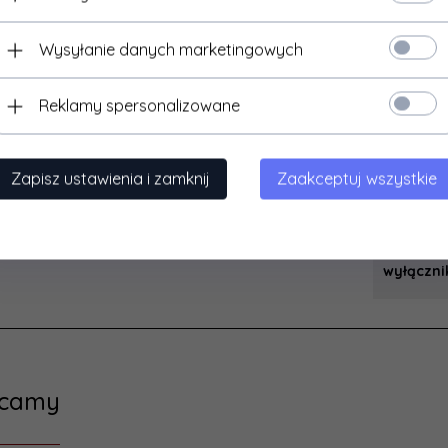
pomocą
asysten
Wysyłanie danych marketingowych
głosowy
stopień
Reklamy spersonalizowane
ochrony
typ izola
Zapisz ustawienia i zamknij
Zaakceptuj wszystkie
wyjście 
wyłączni
ecamy