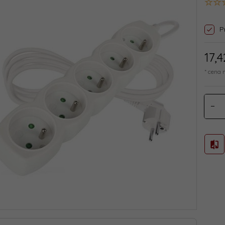
P
17,
4
* cena 