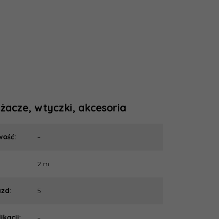
żacze, wtyczki, akcesoria
iwość:
–
2 m
azd:
5
likacji:
–