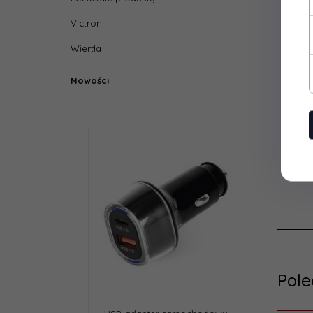
Victron
Wiertła
Nowości
Pol