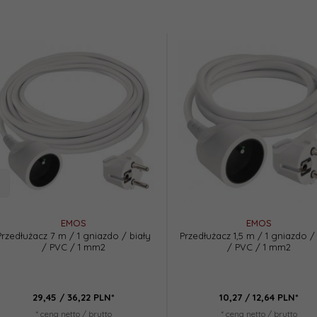
nkowa do paneli
KELER 2xGU10 BLACK
KELER 
a 1200x300 biała
VC 5,8cm BIAŁA
 47,97
PLN*
79,
75
/ 98,10
PLN*
50,
74
/
etto / brutto
* cena netto / brutto
* cena n
EMOS
EMOS
Przedłużacz 7 m / 1 gniazdo / biały
Przedłużacz 1,5 m / 1 gniazdo /
/ PVC / 1 mm2
/ PVC / 1 mm2
29,
45
/ 36,22
PLN*
10,
27
/ 12,64
PLN*
* cena netto / brutto
* cena netto / brutto