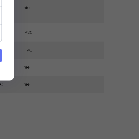
nie
tów
ch:
IP20
:
cji:
PVC
USB:
nie
k:
nie