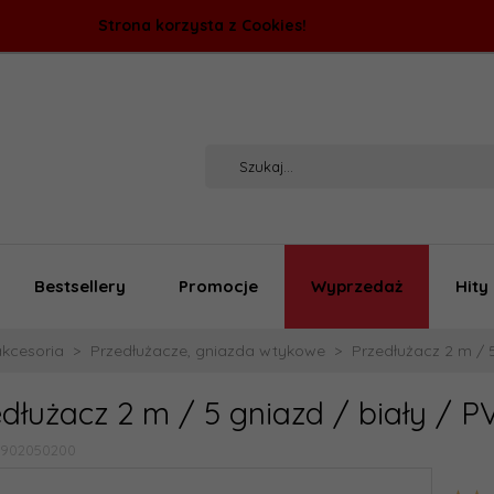
Strona korzysta z Cookies!
Bestsellery
Promocje
Wyprzedaż
Hity
akcesoria
Przedłużacze, gniazda wtykowe
Przedłużacz 2 m / 
dłużacz 2 m / 5 gniazd / biały / 
1902050200