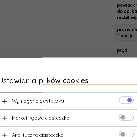
powiado
do aplika
mobilnej
pozostał
funkcje:
prąd:
protokół
Ustawienia plików cookies
przekrój
przewod
przesłon
Wymagane ciasteczka
prądowy
Marketingowe ciasteczka
przewód
Analityczne ciasteczka
sterowan