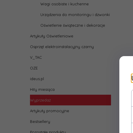
Wagi osobiste i kuchenne
Urządzenia do monitoringu i dzwonki
Oświetlenie świąteczne i dekoracje
Artykuły Oświetleniowe
Osprzęt elektroinstalacyjny czarny
V_TAC
OZE
ideus.pl
Hity miesiąca
Wyprzedaż
Artykuły promocyjne
Bestsellery
Pozostałe produkty