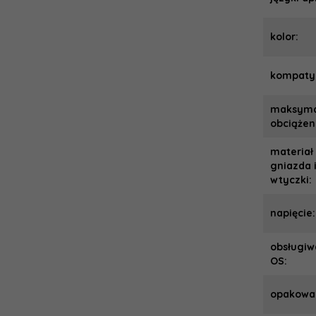
kolor:
kompatyb
maksyma
obciążen
materiał
gniazda 
wtyczki:
napięcie
obsługiw
OS:
opakowa