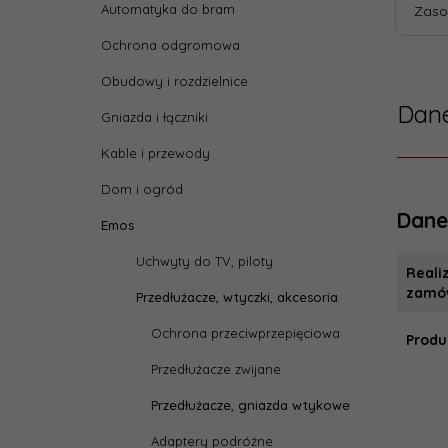
Automatyka do bram
Zaso
Ochrona odgromowa
Obudowy i rozdzielnice
Dane
Gniazda i łączniki
Kable i przewody
Dom i ogród
Dane
Emos
Uchwyty do TV, piloty
Reali
zamów
Przedłużacze, wtyczki, akcesoria
Ochrona przeciwprzepięciowa
Produ
Przedłużacze zwijane
Przedłużacze, gniazda wtykowe
Adaptery podróżne