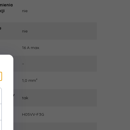
mienia
cji
nie
:
e
nie
16 A max.
:
–
1,0 mm²
ów:
y torów
tak
ch:
:
H05VV-F3G
ie za