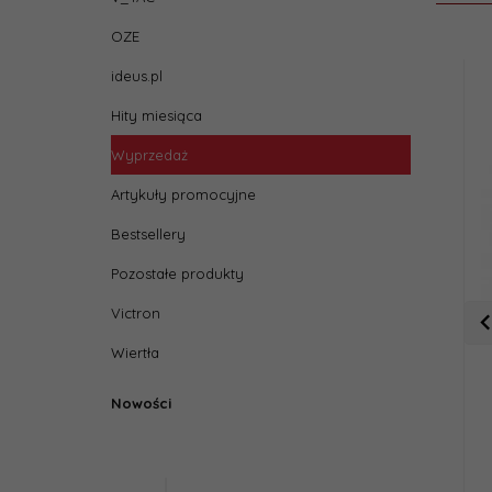
OZE
ideus.pl
Hity miesiąca
Wyprzedaż
Artykuły promocyjne
Bestsellery
Pozostałe produkty
Victron
Wiertła
Nowości