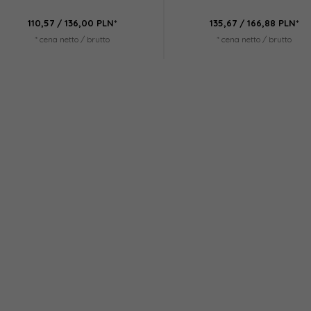
110,
57
/ 136,00
PLN*
135,
67
/ 166,88
PLN*
* cena netto / brutto
* cena netto / brutto
ostat pokojowy,
LAGAN LED 55W BLACK NW
LAGAN LED
dowy, P5608
 139,11
PLN*
66,
83
/ 82,20
PLN*
40,
35
/
etto / brutto
* cena netto / brutto
* cena n