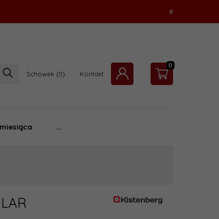
x
0
Schowek
Kontakt
 miesiąca
...
ULAR