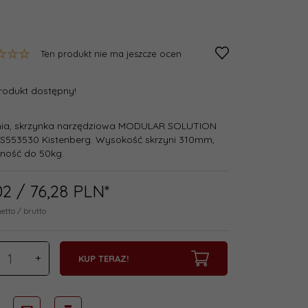
Ten produkt nie ma jeszcze ocen
rodukt dostępny!
nia, skrzynka narzędziowa MODULAR SOLUTION
S553530 Kistenberg. Wysokość skrzyni 310mm,
ność do 50kg.
02
/ 76,28
PLN*
netto / brutto
KUP TERAZ!