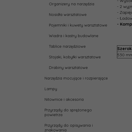
- Wyso
Organizery na narzędzia
- 2 wyj
- Zapię
Nosidła warsztatowe
- Łado
- Komp
Pojemniki i kuwety warsztatowe
Wiadra i kastry budowlane
Tablice narzędziowe
Szerok
530 m
Stojaki, kobyłki warsztatowe
Drabiny warsztatowe
Narzędzia mocujące i rozpierające
Lampy
Nitownice i akcesoria
Przyrządy do sprężonego
powietrza
Przyrządy do opisywania i
znakowania