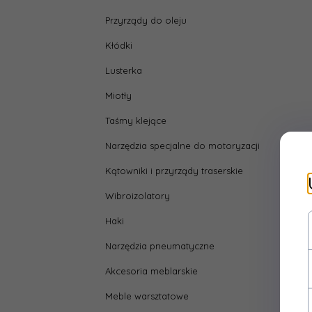
Przyrządy do oleju
Kłódki
Lusterka
Miotły
Taśmy klejące
Narzędzia specjalne do motoryzacji
Kątowniki i przyrządy traserskie
Wibroizolatory
Haki
Narzędzia pneumatyczne
Akcesoria meblarskie
Meble warsztatowe