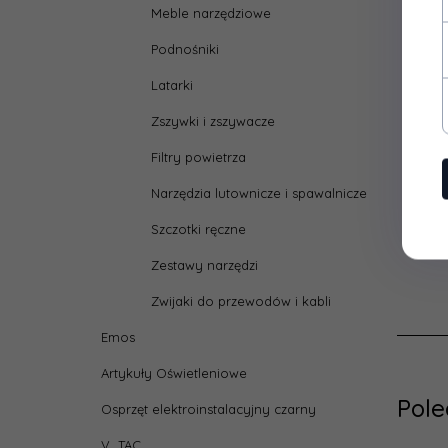
Meble narzędziowe
Podnośniki
Latarki
Zszywki i zszywacze
Filtry powietrza
Narzędzia lutownicze i spawalnicze
Szczotki ręczne
Zestawy narzędzi
Zwijaki do przewodów i kabli
Emos
Artykuły Oświetleniowe
Pol
Osprzęt elektroinstalacyjny czarny
V_TAC