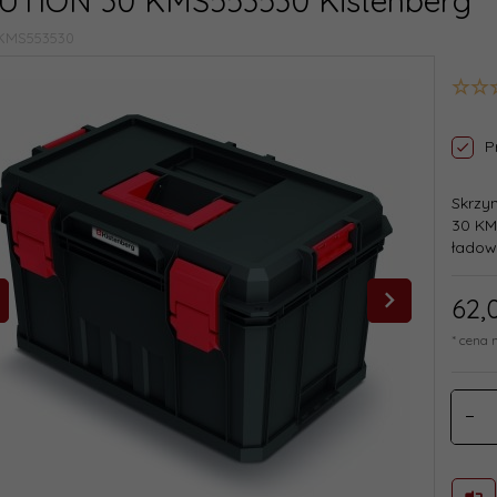
UTION 30 KMS553530 Kistenberg
KMS553530
P
Skrzy
30 KM
ładow
62,
* cena 