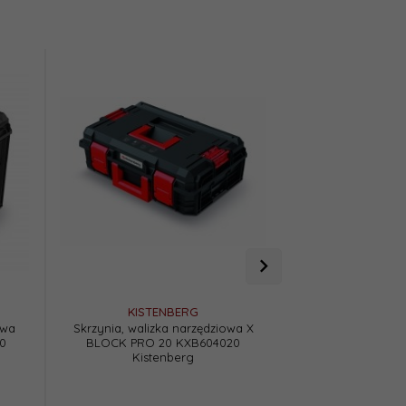
KISTENBERG
KISTE
owa
Skrzynia, walizka narzędziowa X
Skrzynia, skrzy
0
BLOCK PRO 20 KXB604020
modułowa na koł
Kistenberg
50 KXB604050