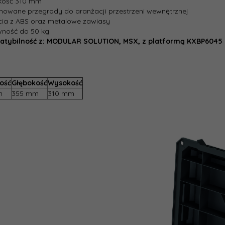
kość 310 mm
mowane przegrody do aranżacji przestrzeni wewnętrznej
cia z ABS oraz metalowe zawiasy
wność do 50 kg
atybilność z:
MODULAR SOLUTION,
MSX,
z platformą KXBP6045
ość
Głębokość
Wysokość
m
355 mm
310 mm