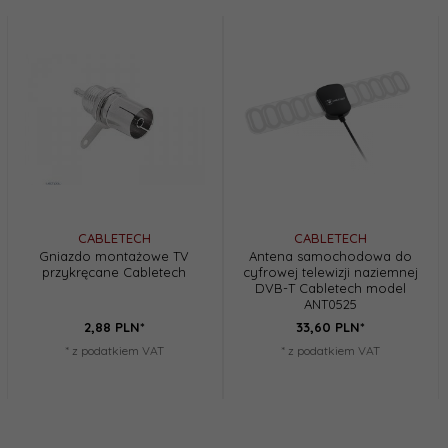
CABLETECH
CABLETECH
Gniazdo montażowe TV
Antena samochodowa do
przykręcane Cabletech
cyfrowej telewizji naziemnej
DVB-T Cabletech model
ANT0525
2,
88
PLN*
33,
60
PLN*
* z podatkiem VAT
* z podatkiem VAT