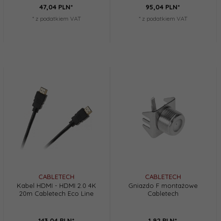
47,
04
PLN*
95,
04
PLN*
* z podatkiem VAT
* z podatkiem VAT
CABLETECH
CABLETECH
Kabel HDMI - HDMI 2.0 4K
Gniazdo F montażowe
20m Cabletech Eco Line
Cabletech
143,
04
PLN*
1,
92
PLN*