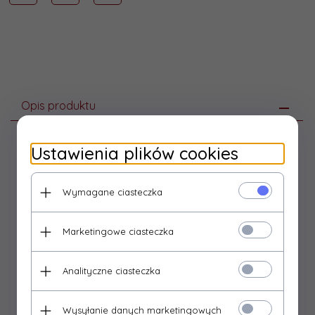
Opis produktu
Ustawienia plików cookies
Puszka hermetyczna 90x130 klik szara
A.0065 Pawbol
Wymagane ciasteczka
Dane techniczne:
szerokość: 95 mm
Marketingowe ciasteczka
wysokość: 40 mm
głębokość: 147 mm
Analityczne ciasteczka
materiał: PE/PP
średnica otworu na dławik: 20 mm PG13,5
ilość dławików: 18
Wysyłanie danych marketingowych
stopień ochrony: IP54