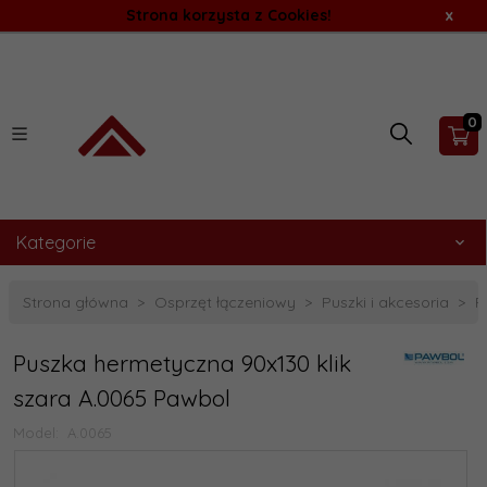
Strona korzysta z Cookies!
x
0
Kategorie
Strona główna
Osprzęt łączeniowy
Puszki i akcesoria
P
Puszka hermetyczna 90x130 klik
szara A.0065 Pawbol
Model:
A.0065