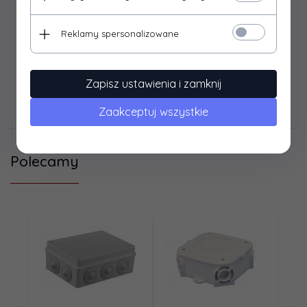
kolor: szary
produkt odporny na UV: nie
Reklamy spersonalizowane
opakowanie zbiorcze: 30
Zapisz ustawienia i zamknij
Zaakceptuj wszystkie
Opinie Klientów
Polecamy