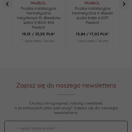
P
PAWBOL
PAWBOL
Puszka instalacyjna
Puszka instalacyjna
bez
hermetyczna
hermetyczna 4 dławiki
natynkowa 10 dławików
pusta biała A.0011
szara S-BOX 406
Pawbol
Pawbol
19,
15
/ 23,55
PLN*
13,
84
/ 17,02
PLN*
*
* cena netto / brutto
* cena netto / brutto
Zapisz się do naszego newslettera
Chcesz otrzymywać rabaty i wiedzieć
o promocjach jako pierwszy? Zapisz się do naszego
newslettera.