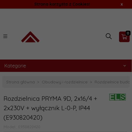
Strona korzysta z Cookies!
x
0
Kategorie
Strona główna
Obudowy i rozdzielnice
Rozdzielnice budo
Rozdzielnica PRYMA 9D, 2x16/4 +
2x230V + wyłącznik L-0-P, IP44
(E930820420)
Model:
E930820420