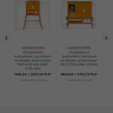
WZASIEGUREKI
WZASIEGUREKI
Rozdzielnica
Rozdzielnica
budowlana z pomiarem
budowlana metalowa
bud
na stojaku przenośnym
na stojaku przenośnym
32
RBP-4/25-63A (RBP-
RB-7/250A (RB-7/250A)
IP4
4/25-63A)
1648,
00
/ 2027,04
PLN*
3864,
00
/ 4752,72
PLN*
44
* cena netto / brutto
* cena netto / brutto
*