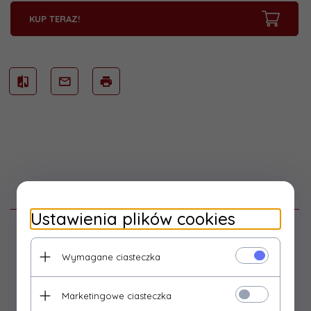
KUP TERAZ!
Opis produktu
Ustawienia plików cookies
Rozdzielnica PRYMA 9D, 2x16/4 + 2x230V + wyłącznik L-
0-P, IP44 (E930820420)
Rozdzielnice stacjonarne serii PRYMA to połączenie
Wymagane ciasteczka
rozdzielnicy z gniazdami siłowymi i jednofazowymi oraz
rozłącznika, który w zależności od wybranej specyfikacji
Marketingowe ciasteczka
może jednocześnie pełnić funkcję łącznika w obwodach
silnikowych, przełącznika źródła zasilania, wyłącznika