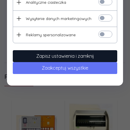
inspekcyjne na 11 modułów, dzięki czemu można
Analityczne ciasteczka
zastosować zabezpieczenia nadprądowe lub
różnicowoprądowe. Wyposażone są w listwy PE i N do
Wysyłanie danych marketingowych
podłączenia zabezpieczeń. Rozdzielnica jest w pełni
okablowana, gotowa do podłączenia.
Reklamy spersonalizowane
Zapisz ustawienia i zamknij
Opinie Klientów
Zaakceptuj wszystkie
Polecamy