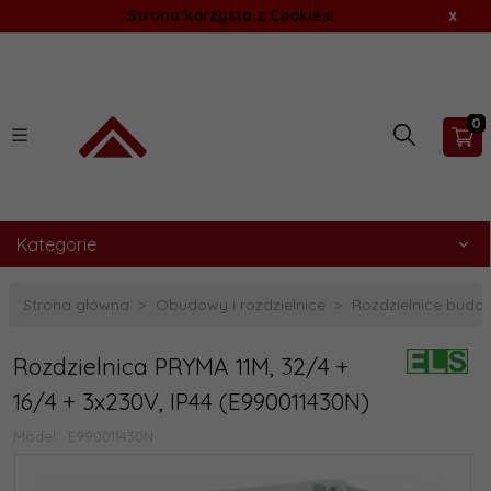
Strona korzysta z Cookies!
x
0
Kategorie
Strona główna
Obudowy i rozdzielnice
Rozdzielnice budo
Rozdzielnica PRYMA 11M, 32/4 +
16/4 + 3x230V, IP44 (E990011430N)
Model:
E990011430N