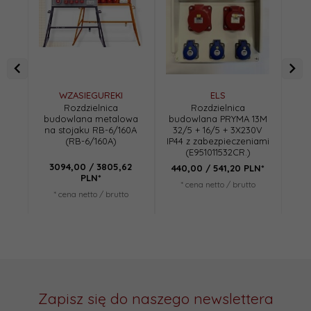
WZASIEGUREKI
ELS
Rozdzielnica
Rozdzielnica
budowlana metalowa
budowlana PRYMA 13M
bu
na stojaku RB-6/160A
32/5 + 16/5 + 3X230V
na 
(RB-6/160A)
IP44 z zabezpieczeniami
RB-
(E951011532CR.)
3094,
00
/ 3805,62
440,
00
/ 541,20
PLN*
386
PLN*
* cena netto / brutto
*
* cena netto / brutto
Zapisz się do naszego newslettera