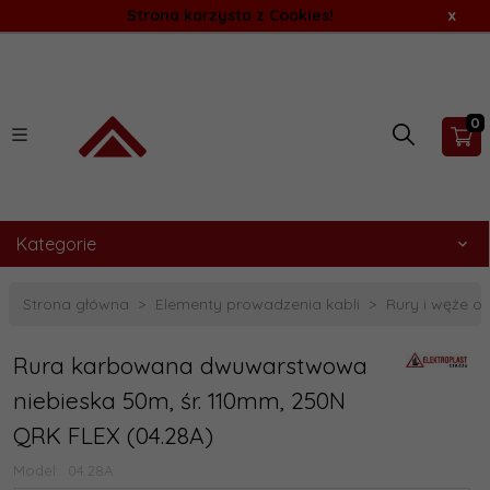
Strona korzysta z Cookies!
x
0
Kategorie
Strona główna
Elementy prowadzenia kabli
Rury i węże o
Rura karbowana dwuwarstwowa
niebieska 50m, śr. 110mm, 250N
QRK FLEX (04.28A)
Model:
04.28A