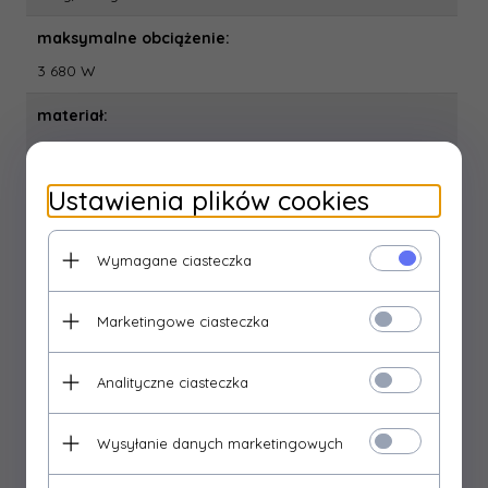
maksymalne obciążenie:
3 680 W
materiał:
tworzywo
możliwość sterowania:
Ustawienia plików cookies
nie
Wymagane ciasteczka
napięcie/prąd:
250 V~/16 A max.
Marketingowe ciasteczka
opakowanie:
1 szt., zawieszka
Analityczne ciasteczka
pilot zdalnego sterowania:
Wysyłanie danych marketingowych
–