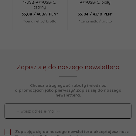
1×USB-A+1×USB-C,
A+1×USB-C, biały
czarny
33,
08
/ 40,69
PLN*
35,
04
/ 43,10
PLN*
* cena netto / brutto
* cena netto / brutto
Zapisz się do naszego newslettera
Chcesz otrzymywać rabaty i wiedzieć
o promocjach jako pierwszy? Zapisz się do naszego
newslettera.
Zapisując się do naszego newslettera akceptujesz nasz