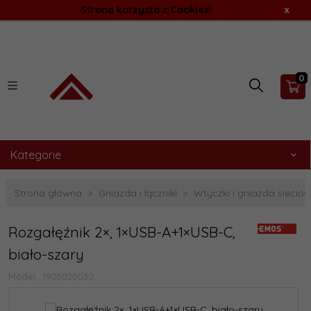
Strona korzysta z Cookies!
x
0
Kategorie
Strona główna
Gniazda i łączniki
Wtyczki i gniazda siecio
Rozgałęźnik 2×, 1×USB-A+1×USB-C,
biało-szary
Model:
1905020030