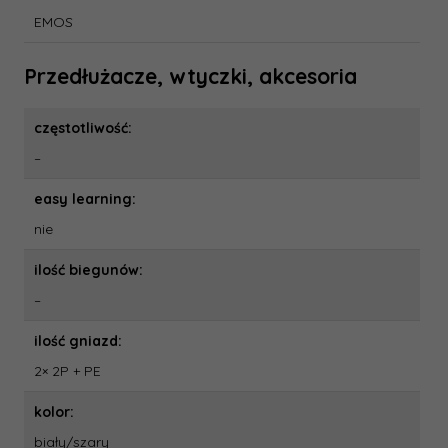
EMOS
Przedłużacze, wtyczki, akcesoria
częstotliwość:
–
easy learning:
nie
ilość biegunów:
–
ilość gniazd:
2× 2P + PE
kolor:
biały/szary