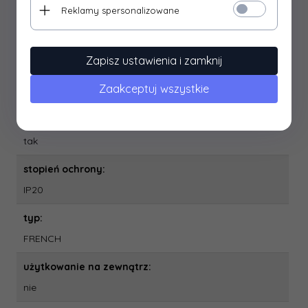
położenie styku ochronnego:
Reklamy spersonalizowane
–
produkt:
Zapisz ustawienia i zamknij
rozgałęźnik 2× + 1× USB-A (QC 20 W) + 1× USB-C (PD 20
Zaakceptuj wszystkie
W)
przesłony torów prądowych:
tak
stopień ochrony:
IP20
typ:
FRENCH
użytkowanie na zewnątrz:
nie