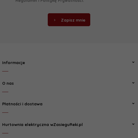
Regulamin
i
Politykę Prywatności
.
Zapisz mnie
Informacje
O nas
Płatności i dostawa
Hurtownia elektryczna wZasieguReki.pl