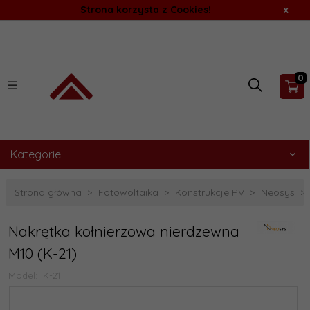
Strona korzysta z Cookies!
x
0
Kategorie
Strona główna
Fotowoltaika
Konstrukcje PV
Neosys
Nakrętka kołnierzowa nierdzewna
M10 (K-21)
Model:
K-21