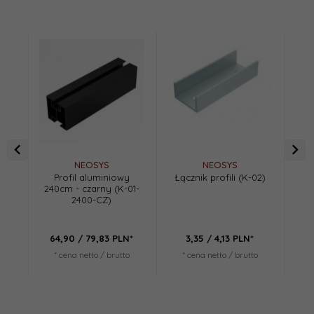
NEOSYS
NEOSYS
Profil aluminiowy
Łącznik profili (K-02)
Wp
240cm - czarny (K-01-
2400-CZ)
64,
90
/ 79,83
PLN*
3,
35
/ 4,13
PLN*
* cena netto / brutto
* cena netto / brutto
*