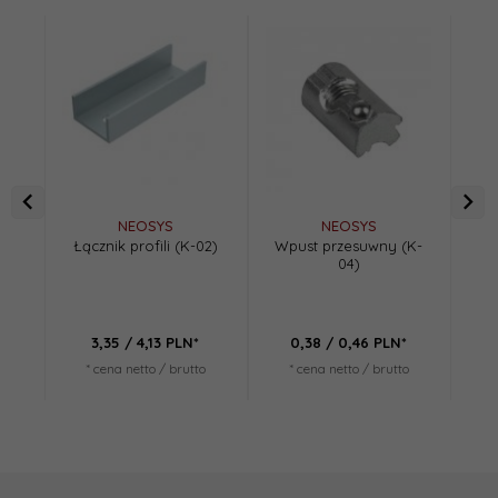
NEOSYS
NEOSYS
Łącznik profili (K-02)
Wpust przesuwny (K-
04)
3,
35
/ 4,13
PLN*
0,
38
/ 0,46
PLN*
* cena netto / brutto
* cena netto / brutto
*