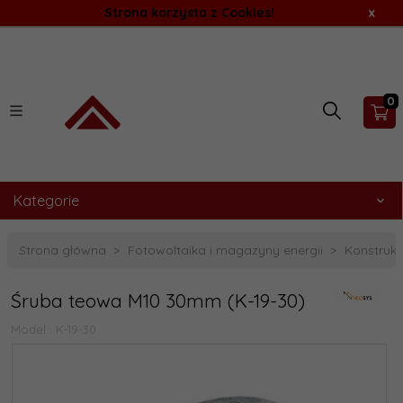
Strona korzysta z Cookies!
x
0
Kategorie
Strona główna
Fotowoltaika i magazyny energii
Konstrukc
Śruba teowa M10 30mm (K-19-30)
Model:
K-19-30