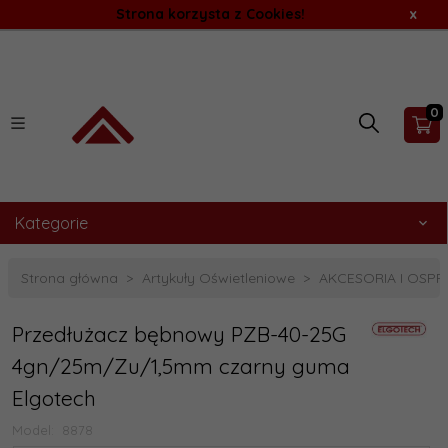
Strona korzysta z Cookies!
x
0
Kategorie
Strona główna
Artykuły Oświetleniowe
AKCESORIA I OSPR
Przedłużacz bębnowy PZB-40-25G
4gn/25m/Zu/1,5mm czarny guma
Elgotech
Model:
8878