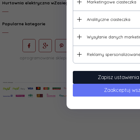
Marketingowe ciasteczka
Hurtownia elektryczna wZasieguReki.pl
Analityczne ciasteczka
Popularne kategorie
Wysyłanie danych market
Reklamy spersonalizowan
oprogramowanie sklepu internetowego
RedCart.pl
Zapisz ustawienia 
Zaakceptuj wsz