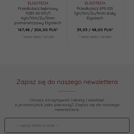
ELGOTECH
ELGOTECH
Przedłużacz bębnowy
Przedłużacz EPS-105
PZB1-40-10Y/1
1gn/5m/Zu/1mm biały
1
4gn/10m/Zu/1mm
Elgotech
pomarańczowy Elgotech
167,
48
/ 206,00
PLN*
39,
03
/ 48,00
PLN*
* cena netto / brutto
* cena netto / brutto
Zapisz się do naszego newslettera
Chcesz otrzymywać rabaty i wiedzieć
o promocjach jako pierwszy? Zapisz się do naszego
newslettera.