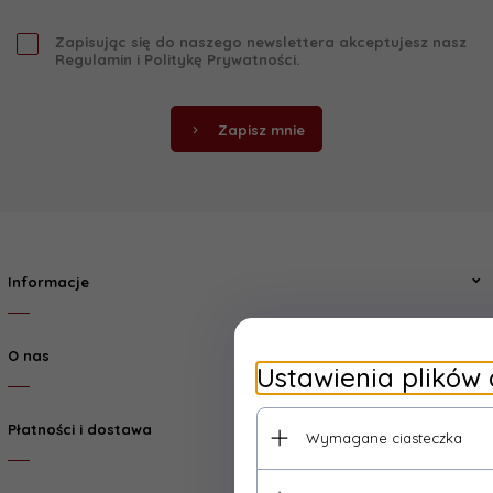
Zapisując się do naszego newslettera akceptujesz nasz
Regulamin
i
Politykę Prywatności
.
Zapisz mnie
Informacje
O nas
Ustawienia plików 
Płatności i dostawa
Wymagane ciasteczka