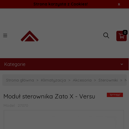
Strona korzysta z Cookies!
x
0
Kategorie
Strona główna
Klimatyzacja
Akcesoria
Sterowniki
Mo
Moduł sterownika Zato X - Versu
Model:
27070