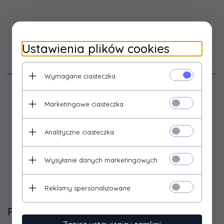
Ustawienia plików cookies
Opis produktu
Wymagane ciasteczka
Moduł umożliwiający sterowanie klimatyzatorem Versu
Mirror R14, Versu Gold, Versu Silver poprzez sterownik Zato
Marketingowe ciasteczka
X.
Analityczne ciasteczka
Dane techniczne
Wysyłanie danych marketingowych
Opinie Klientów
Reklamy spersonalizowane
Polecamy