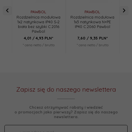
PAWBOL
PAWBOL
Rozdzielnica modułowa
Rozdzielnica modułowa
Roz
1x2 natynkowa IP40 S‑2
1x3 natynkowa N+PE
1x
biała bez szybki C.2016
IP40 C.2060 Pawbol
IP4
Pawbol
4,
01
/ 4,93
PLN*
7,
60
/ 9,35
PLN*
* cena netto / brutto
* cena netto / brutto
*
Zapisz się do naszego newslettera
Chcesz otrzymywać rabaty i wiedzieć
o promocjach jako pierwszy? Zapisz się do naszego
newslettera.