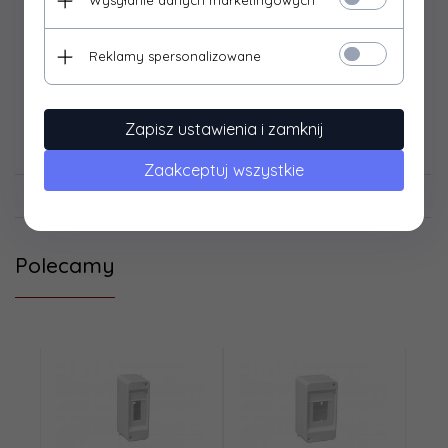
Wysyłanie danych marketingowych
waga: 0.397kg
A: 96 mm
240 mm
Reklamy spersonalizowane
140 mm
Zapisz ustawienia i zamknij
Pliki do pobrania
Zaakceptuj wszystkie
Opinie Klientów
Polecamy