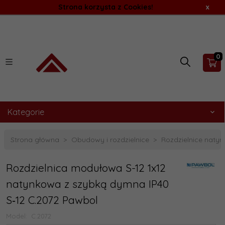
Strona korzysta z Cookies!
x
0
Kategorie
Strona główna
Obudowy i rozdzielnice
Rozdzielnice naty
Rozdzielnica modułowa S-12 1x12
natynkowa z szybką dymna IP40
S‑12 C.2072 Pawbol
Model:
C.2072