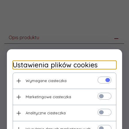
Opis produktu
Rozdzielnica modułowa S-12 1x12
Ustawienia plików cookies
natynkowa z szybką dymna IP40 S‑12
C.2072 Pawbol
Wymagane ciasteczka
Obudowa natynkowa n/t S-12:
Marketingowe ciasteczka
szybka dymna
IP40
biała
Analityczne ciasteczka
Dane techniczne: