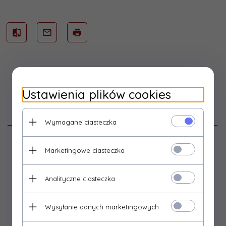
Ustawienia plików cookies
Opis produktu
Wymagane ciasteczka
Ściernice korundowe do cięcia stali 115x1,0x22,23mm
Twardość tarczy T jest odpowiednia do szybkiego
Marketingowe ciasteczka
cięcia twardych stali konstrukcyjnych
Grubość ściernicy idealnie dostosowana do szybkiego i
efektywnego cięcia
Analityczne ciasteczka
Spoiwo żywiczne wzmocnione 2 warstwami siatki
zabezpiecza tarczę przy dużych obrotach
Wysyłanie danych marketingowych