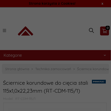
Strona korzysta z Cookies!
x
0
Kategorie
Strona główna
Technika zamocowań
Ściernice korundowe
Ściernice korundowe do cięcia stali
115x1,0x22,23mm (RT-CDM-115/1)
Model:
RT-CDM-115/1